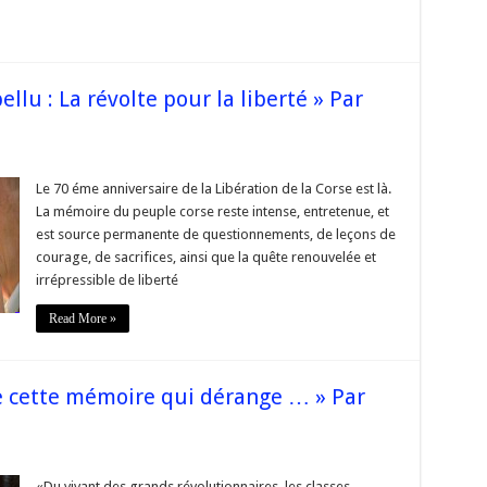
Poggioli
ellu : La révolte pour la liberté » Par
ur
Corse
ibération
Le 70 éme anniversaire de la Libération de la Corse est là.
3
La mémoire du peuple corse reste intense, entretenue, et
 Ribellu
est source permanente de questionnements, de leçons de
courage, de sacrifices, ainsi que la quête renouvelée et
a
évolte
irrépressible de liberté
our
a
iberté »
Read More »
ar
@EdmondSimeoni
De cette mémoire qui dérange … » Par
ur
ibération
e
«Du vivant des grands révolutionnaires, les classes