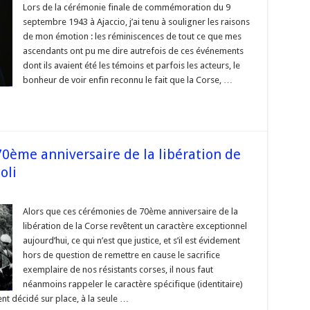
et
Lors de la cérémonie finale de commémoration du 9
exemplarité
septembre 1943 à Ajaccio, j’ai tenu à souligner les raisons
de
la
de mon émotion : les réminiscences de tout ce que mes
Libération
ascendants ont pu me dire autrefois de ces événements
de
la
dont ils avaient été les témoins et parfois les acteurs, le
Corse »
bonheur de voir enfin reconnu le fait que la Corse, …
ème anniversaire de la libération de
oli
sur
s
« Les
commémorations
Alors que ces cérémonies de 70ème anniversaire de la
du
libération de la Corse revêtent un caractère exceptionnel
70ème
anniversaire
aujourd’hui, ce qui n’est que justice, et s’il est évidement
de
hors de question de remettre en cause le sacrifice
la
libération
exemplaire de nos résistants corses, il nous faut
de
la
néanmoins rappeler le caractère spécifique (identitaire)
#Corse »
t décidé sur place, à la seule …
Par
Pierre