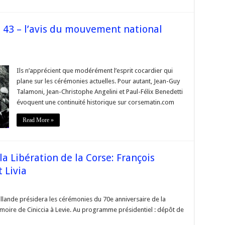
43 – l’avis du mouvement national
sur
s
Commémoration
Libération
Ils n’apprécient que modérément l’esprit cocardier qui
43
plane sur les cérémonies actuelles. Pour autant, Jean-Guy
–
l’avis
Talamoni, Jean-Christophe Angelini et Paul-Félix Benedetti
du
évoquent une continuité historique sur corsematin.com
mouvement
national
#Corse
Read More »
a Libération de la Corse: François
 Livia
sur
s
#corse
70e
llande présidera les cérémonies du 70e anniversaire de la
anniversaire
mémoire de Ciniccia à Levie. Au programme présidentiel : dépôt de
de
la
Libération