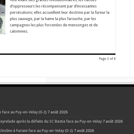
a
d’oppresseurs les récompensent par d’incessantes
corse
 De
persécutions; elles accueillent leur doctrine par la fureur la
ette
plus sauvage, par la haine la plus farouche, par les
mémoire
ui
campagnes les plus forcenées de mensonges et de
érange
… »
calomnies.
ar
SAULIUlivieru
Page 3 of 4
ne face au Puy-en-Velay (0-2)
7 août 2026
eyrelade après la défaite du SC Bastia face au Puy-en-Velay
7 août 2026
’incline à Furiani face au Puy-en-Velay (0-2)
7 août 2026