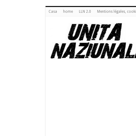
Casa
home
LLN 2.0
Mentions légales, cook