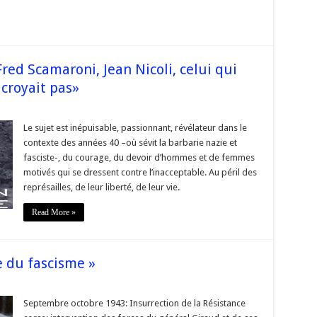
de
la
Corse:
François
Hollande
à
Ajaccio,
red Scamaroni, Jean Nicoli, celui qui
Bastia
et
y croyait pas»
Livia
sur
s
«La
Résistance
Le sujet est inépuisable, passionnant, révélateur dans le
en
contexte des années 40 –où sévit la barbarie nazie et
#Corse
:
fasciste-, du courage, du devoir d’hommes et de femmes
Fred
motivés qui se dressent contre l’inacceptable. Au péril des
Scamaroni,
Jean
représailles, de leur liberté, de leur vie.
Nicoli,
celui
qui
Read More »
croyait
au
ciel,
celui
qui
e du fascisme »
n’y
croyait
pas»
sur
s
« 43:
libération
Septembre octobre 1943: Insurrection de la Résistance
de