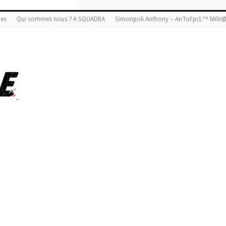
ies
Qui sommes nous ? A SQUADRA
Simonpoli Anthony – AnToFpcL™ Milit