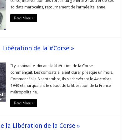
corse; intervention des forces du général Giraud et de ses
la
#Corse
soldats marocains, retournement de l’armée italienne.
du
fascisme »
Read More »
a Libération de la #Corse »
sur
s
« Il
y
Il y a soixante-dix ans la libération de la Corse
a
commençait. Les combats allaient durer presque un mois.
soixante-
dix
Commencés le 8 septembre, ils s’achevèrent le 4 octobre
ans…
1943 et marquaient le début de la libération de la France
la
Libération
métropolitaine.
de
la
#Corse »
Read More »
 la Libération de la Corse »
sur
s
« Mémoire