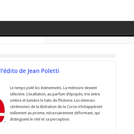
l’édito de Jean Poletti
e
Le temps polit les événements. La mémoire devient
g
sélective. L’exaltation, au parfum d’épopée, trie entre
es »
ombre et lumière le halo de l’histoire. Les intenses
to
cérémonies de la libération de la Corse n’échappèrent
nullement au prisme, nécessairement déformant, qui
tti
distinguent le réel et sa perception.