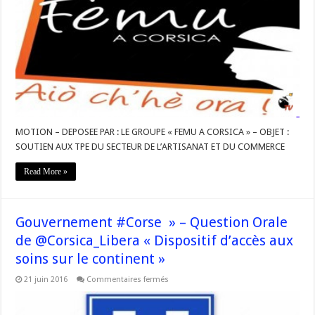
Motion
@FemuACorsica
« SOUTIEN
AUX
TPE
DU
SECTEUR
DE
L’ARTISANAT
ET
DU
COMMERCE »
MOTION – DEPOSEE PAR : LE GROUPE « FEMU A CORSICA » – OBJET :
SOUTIEN AUX TPE DU SECTEUR DE L’ARTISANAT ET DU COMMERCE
Read More »
Gouvernement #Corse » – Question Orale
de @Corsica_Libera « Dispositif d’accès aux
soins sur le continent »
sur
21 juin 2016
Commentaires fermés
Gouvernement
#Corse
»