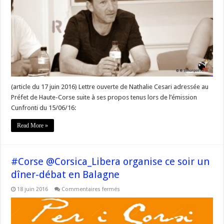
Cesari
adressée
au
Préfet
de
Haute
#Corse
(article du 17 juin 2016) Lettre ouverte de Nathalie Cesari adressée au
Préfet de Haute-Corse suite à ses propos tenus lors de l’émission
Cunfronti du 15/06/16:
Read More »
#Corse @Corsica_Libera organise ce soir un
dîner-débat en Balagne
sur
18 juin 2016
Commentaires fermés
#Corse
@Corsica_Libera
organise
ce
soir