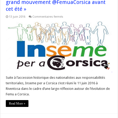
grand mouvement @FemuaCorsica avant
cet été »
sur
13 juin 2016
Commentaires fermés
#Corse
@Inseme_Corsica
« constitution
du
grand
mouvement
@FemuaCorsica
avant
cet
été »
Suite à l’accession historique des nationalistes aux responsabilités
territoriales, Inseme per a Corsica s’est réuni le 11 juin 2016 à
Riventosa dans le cadre d’une large réflexion autour de l’évolution de
Femu a Corsica.
Read More »