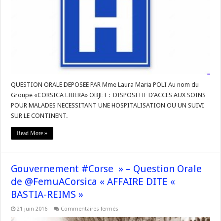
–
Question
Orale
de
@Corsica_Libera
« Dispositif
d’accès
aux
soins
sur
le
continent »
QUESTION ORALE DEPOSEE PAR Mme Laura Maria POLI Au nom du
Groupe «CORSICA LIBERA» OBJET : DISPOSITIF D’ACCES AUX SOINS
POUR MALADES NECESSITANT UNE HOSPITALISATION OU UN SUIVI
SUR LE CONTINENT.
Read More »
Gouvernement #Corse » – Question Orale
de @FemuACorsica « AFFAIRE DITE «
BASTIA-REIMS »
sur
21 juin 2016
Commentaires fermés
Gouvernement