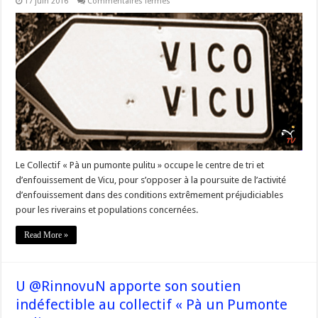
sur
17 juin 2016
Commentaires fermés
Gouvernement
#Corse
« Déchets
:
désamorcer
la
spirale
de
tension »
Le Collectif « Pà un pumonte pulitu » occupe le centre de tri et
d’enfouissement de Vicu, pour s’opposer à la poursuite de l’activité
d’enfouissement dans des conditions extrêmement préjudiciables
pour les riverains et populations concernées.
Read More »
U @RinnovuN apporte son soutien
indéfectible au collectif « Pà un Pumonte