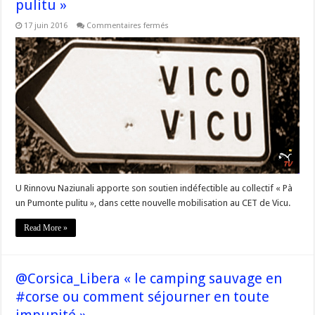
pulitu »
sur
17 juin 2016
Commentaires fermés
U
@RinnovuN
apporte
son
soutien
indéfectible
au
collectif
« Pà
un
Pumonte
pulitu »
U Rinnovu Naziunali apporte son soutien indéfectible au collectif « Pà
un Pumonte pulitu », dans cette nouvelle mobilisation au CET de Vicu.
Read More »
@Corsica_Libera « le camping sauvage en
#corse ou comment séjourner en toute
impunité »