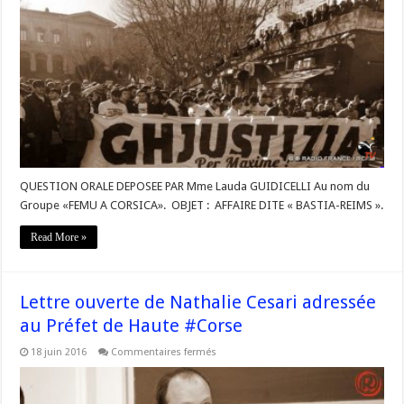
#Corse
»
–
Question
Orale
de
@FemuACorsica
« AFFAIRE
DITE
«
BASTIA-
REIMS »
QUESTION ORALE DEPOSEE PAR Mme Lauda GUIDICELLI Au nom du
Groupe «FEMU A CORSICA». OBJET : AFFAIRE DITE « BASTIA-REIMS ».
Read More »
Lettre ouverte de Nathalie Cesari adressée
au Préfet de Haute #Corse
sur
18 juin 2016
Commentaires fermés
Lettre
ouverte
de
Nathalie