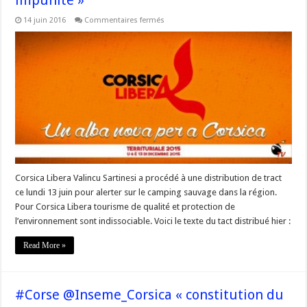
sur
14 juin 2016
Commentaires fermés
@Corsica_Libera
« le
camping
sauvage
en
#corse
ou
comment
séjourner
en
toute
impunité »
Corsica Libera Valincu Sartinesi a procédé à une distribution de tract
ce lundi 13 juin pour alerter sur le camping sauvage dans la région.
Pour Corsica Libera tourisme de qualité et protection de
l’environnement sont indissociable. Voici le texte du tact distribué hier :
Read More »
#Corse @Inseme_Corsica « constitution du