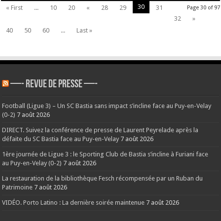
30
« First
...
10
20
«
28
29
31
Page 30 of 97
32
»
40
50
60
...
Last »
—- REVUE DE PRESSE —-
Football (Ligue 3) – Un SC Bastia sans impact s’incline face au Puy-en-Velay
(0-2)
7 août 2026
DIRECT. Suivez la conférence de presse de Laurent Peyrelade après la
défaite du SC Bastia face au Puy-en-Velay
7 août 2026
1ère journée de Ligue 3 : le Sporting Club de Bastia s’incline à Furiani face
au Puy-en-Velay (0-2)
7 août 2026
La restauration de la bibliothèque Fesch récompensée par un Ruban du
Patrimoine
7 août 2026
VIDÉO. Porto Latino : La dernière soirée maintenue
7 août 2026