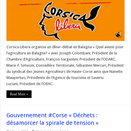
un
dîner-
débat
en
Balagne
Corsica Libera organise un dîner-débat en Balagna « Quel avenir pour
l’agriculture en Balagne? » avec Joseph Colombani, Président de la
Chambre d’Agriculture, François Sargentini, Président de l’ODARC,
Marie-F. Simeoni, Conseillère Territoriale, Sébastien Mercuri, Président
du syndicat des Jeunes Agriculteurs de Haute-Corse ainsi que Nanette
Maupertuis, Présidente de l’Agence du tourisme et Saveriu
Luciani, Président de l’OEHC.
Read More »
Gouvernement #Corse « Déchets :
désamorcer la spirale de tension »