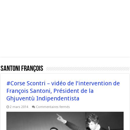
Santoni François
#Corse Scontri – vidéo de l’intervention de
François Santoni, Président de la
Ghjuventù Indipendentista
sur
2 mars 2014
Commentaires fermés
#Corse
Scontri
–
vidéo
de
l’intervention