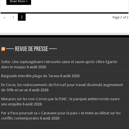
di
Read More »
Corti
2
«
1
Page 2 of 2
—- REVUE DE PRESSE —-
Sotta- Une septuagénaire retrouvée saine et sauve après s’être égarée
dans le maquis
6 août 2026
Baignade interdite plage du Taravu
6 août 2026
En Corse, les redressements de l’Urssaf pour travail dissimulé augmentent
de 59% en un an
6 août 2026
Menaces sur les non-Corses par le FLNC : le parquet antiterroriste ouvre
une enquête
6 août 2026
Per a Pace poursuit sa « Caravane pour la paix » et invite au débat sur les
conflits contemporains
6 août 2026