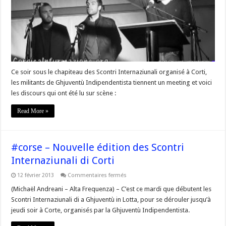
de
François
Santoni,
Président
de
la
Ghjuventù
Indipendentista
Ce soir sous le chapiteau des Scontri Internaziunali organisé à Corti,
les militants de Ghjuventù Indipendentista tiennent un meeting et voici
les discours qui ont été lu sur scène :
Read More »
#corse – Nouvelle édition des Scontri
Internaziunali di Corti
sur
12 février 2013
Commentaires fermés
#corse
–
(Michaël Andreani – Alta Frequenza) – C’est ce mardi que débutent les
Nouvelle
Scontri Internaziunali di a Ghjuventù in Lotta, pour se dérouler jusqu’à
édition
des
jeudi soir à Corte, organisés par la Ghjuventù Indipendentista.
Scontri
Internaziunali