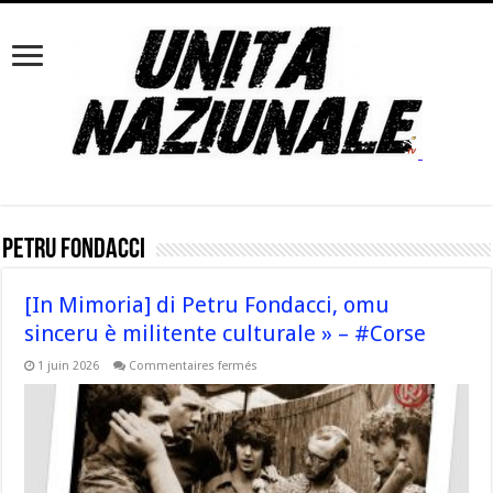
Petru Fondacci
[In Mimoria] di Petru Fondacci, omu
sinceru è militente culturale » – #Corse
sur
1 juin 2026
Commentaires fermés
[In
Mimoria]
di
Petru
Fondacci,
omu
sinceru
è