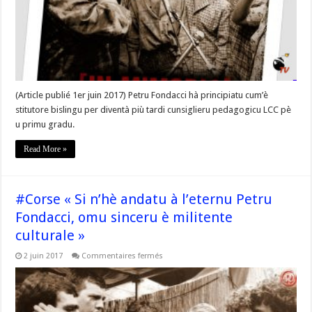
militente
culturale »
–
#Corse
(Article publié 1er juin 2017) Petru Fondacci hà principiatu cum’è
stitutore bislingu per diventà più tardi cunsiglieru pedagogicu LCC pè
u primu gradu.
Read More »
#Corse « Si n’hè andatu à l’eternu Petru
Fondacci, omu sinceru è militente
culturale »
sur
2 juin 2017
Commentaires fermés
#Corse
« Si
n’hè
andatu
à
l’eternu