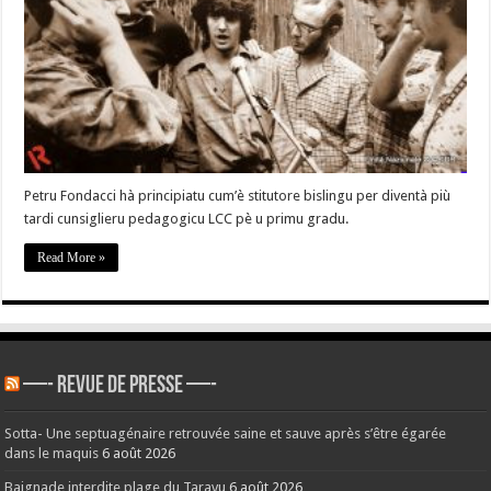
Petru
Fondacci,
omu
sinceru
è
militente
culturale »
Petru Fondacci hà principiatu cum’è stitutore bislingu per diventà più
tardi cunsiglieru pedagogicu LCC pè u primu gradu.
Read More »
—- REVUE DE PRESSE —-
Sotta- Une septuagénaire retrouvée saine et sauve après s’être égarée
dans le maquis
6 août 2026
Baignade interdite plage du Taravu
6 août 2026