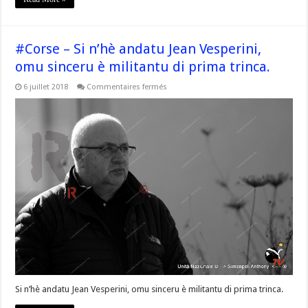
#Corse – Si n’hè andatu Jean Vesperini,
omu sinceru è militantu di prima trinca.
sur
6 juillet 2018
Commentaires fermés
#Corse
–
Si
n’hè
andatu
Jean
Vesperini,
omu
sinceru
è
militantu
di
prima
trinca.
Si n’hè andatu Jean Vesperini, omu sinceru è militantu di prima trinca.