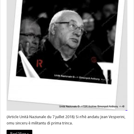
di
prima
trinca-
#Corse
(Article Unità Naziunale du 7 juillet 2018) Si n’hè andatu Jean Vesperini,
omu sinceru è militantu di prima trinca.
Read More »