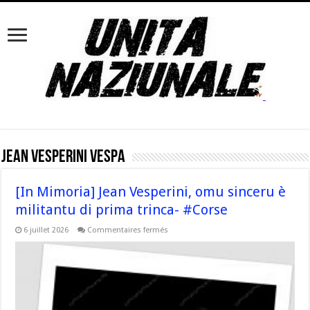
Jean Vesperini Vespa
[In Mimoria] Jean Vesperini, omu sinceru è
militantu di prima trinca- #Corse
sur
6 juillet 2026
Commentaires fermés
[In
Mimoria]
Jean
Vesperini,
omu
sinceru
è
militantu