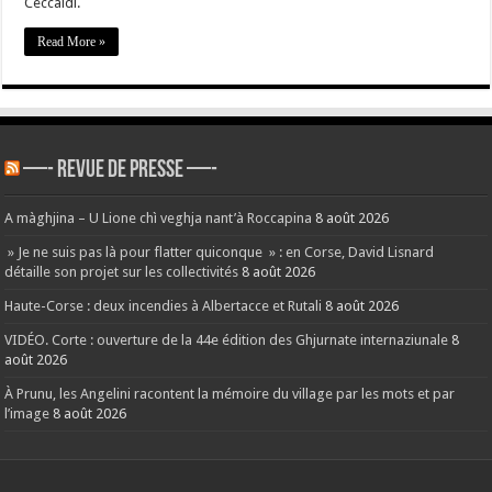
Ceccaldi.
Read More »
—- REVUE DE PRESSE —-
A màghjina – U Lione chì veghja nant’à Roccapina
8 août 2026
» Je ne suis pas là pour flatter quiconque » : en Corse, David Lisnard
détaille son projet sur les collectivités
8 août 2026
Haute-Corse : deux incendies à Albertacce et Rutali
8 août 2026
VIDÉO. Corte : ouverture de la 44e édition des Ghjurnate internaziunale
8
août 2026
À Prunu, les Angelini racontent la mémoire du village par les mots et par
l’image
8 août 2026