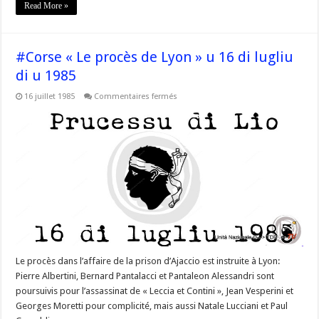
Read More »
#Corse « Le procès de Lyon » u 16 di lugliu
di u 1985
sur
16 juillet 1985
Commentaires fermés
#Corse
« Le
procès
de
Lyon »
u
16
di
lugliu
di
u
1985
Le procès dans l’affaire de la prison d’Ajaccio est instruite à Lyon:
Pierre Albertini, Bernard Pantalacci et Pantaleon Alessandri sont
poursuivis pour l’assassinat de « Leccia et Contini », Jean Vesperini et
Georges Moretti pour complicité, mais aussi Natale Lucciani et Paul