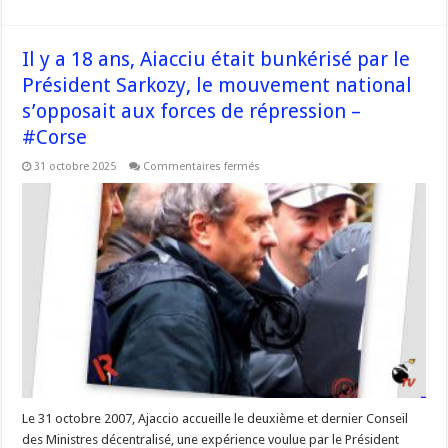
Il y a 18 ans, Aiacciu était bunkérisé par le
Président Sarkozy, le mouvement national
s’opposait aux forces de répression –
#Corse
sur
31 octobre 2025
Commentaires fermés
Il
y
a
18
ans,
Aiacciu
était
bunkérisé
par
le
Président
Sarkozy,
le
mouvement
national
s’opposait
aux
forces
de
Le 31 octobre 2007, Ajaccio accueille le deuxième et dernier Conseil
répression
des Ministres décentralisé, une expérience voulue par le Président
–