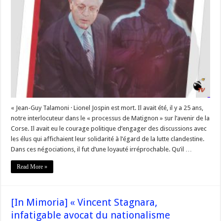
de
Matignon,
Une
occasion
historique
manquée »
–
Décès
de
Lionel
Jospin,
l’interlocuteur
du
processus
de
Matignon.
« Jean-Guy Talamoni · Lionel Jospin est mort. Il avait été, il y a 25 ans,
notre interlocuteur dans le « processus de Matignon » sur l’avenir de la
Corse. Il avait eu le courage politique d’engager des discussions avec
les élus qui affichaient leur solidarité à l’égard de la lutte clandestine.
Dans ces négociations, il fut d’une loyauté irréprochable. Qu’il …
Read More »
[In Mimoria] « Vincent Stagnara,
infatigable avocat du nationalisme