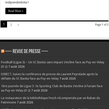
indipendentista !
Read More »
1
2
»
Page 1 of 2
—- REVUE DE PRESSE —-
Football (Ligue 3) – Un SC Bastia sans impact s’incline face au Puy-en-Velay
(0-2)
7 août 2026
DIRECT. Suivez la conférence de presse de Laurent Peyrelade après la
défaite du SC Bastia face au Puy-en-Velay
7 août 2026
1ère journée de Ligue 3 : le Sporting Club de Bastia s’incline à Furiani face
au Puy-en-Velay (0-2)
7 août 2026
La restauration de la bibliothèque Fesch récompensée par un Ruban du
Patrimoine
7 août 2026