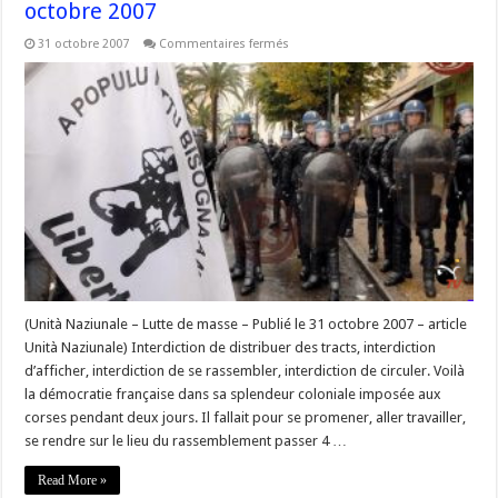
octobre 2007
sur
31 octobre 2007
Commentaires fermés
« A
1
contre
100,
la
résistance
#Corse
ne
s’est
pas
soumise
à
l’occupant »
–
31
octobre
2007
(Unità Naziunale – Lutte de masse – Publié le 31 octobre 2007 – article
Unità Naziunale) Interdiction de distribuer des tracts, interdiction
d’afficher, interdiction de se rassembler, interdiction de circuler. Voilà
la démocratie française dans sa splendeur coloniale imposée aux
corses pendant deux jours. Il fallait pour se promener, aller travailler,
se rendre sur le lieu du rassemblement passer 4 …
Read More »