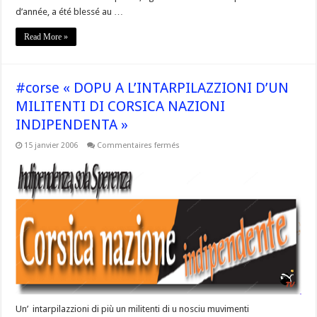
d’année, a été blessé au …
Read More »
#corse « DOPU A L’INTARPILAZZIONI D’UN
MILITENTI DI CORSICA NAZIONI
INDIPENDENTA »
sur
15 janvier 2006
Commentaires fermés
#corse
« DOPU
A
L’INTARPILAZZIONI
D’UN
MILITENTI
DI
CORSICA
NAZIONI
INDIPENDENTA »
Un’ intarpilazzioni di più un militenti di u nosciu muvimenti