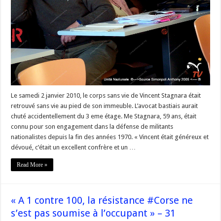
[Articles,
Photos
et
Vidéos]
Le samedi 2 janvier 2010, le corps sans vie de Vincent Stagnara était
retrouvé sans vie au pied de son immeuble. L’avocat bastiais aurait
chuté accidentellement du 3 eme étage. Me Stagnara, 59 ans, était
connu pour son engagement dans la défense de militants
nationalistes depuis la fin des années 1970. « Vincent était généreux et
dévoué, c’était un excellent confrère et un …
Read More »
« A 1 contre 100, la résistance #Corse ne
s’est pas soumise à l’occupant » – 31