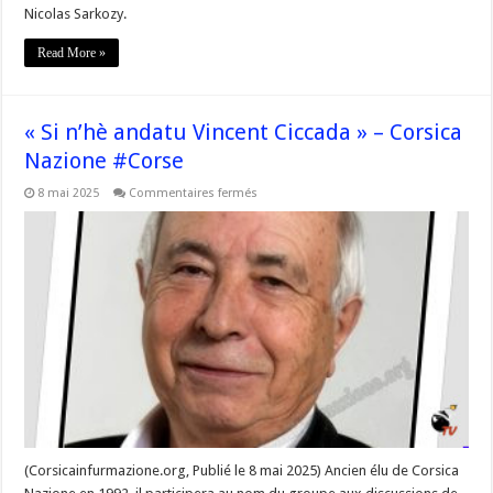
#Corse
Nicolas Sarkozy.
Read More »
« Si n’hè andatu Vincent Ciccada » – Corsica
Nazione #Corse
sur
8 mai 2025
Commentaires fermés
« Si
n’hè
andatu
Vincent
Ciccada »
–
Corsica
Nazione
#Corse
(Corsicainfurmazione.org, Publié le 8 mai 2025) Ancien élu de Corsica