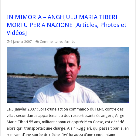
IN MIMORIA – ANGHJULU MARIA TIBERI
MORTU PER A NAZIONE [Articles, Photos et
Vidéos]
sur
4 janvier 2007
Commentaires fermés
IN
MIMORIA
–
ANGHJULU
MARIA
TIBERI
MORTU
PER
A
NAZIONE
[Articles,
Photos
et
Vidéos]
Le 3 Janvier 2007 : Lors d’une action commando du FLNC contre des
villas secondaires appartenant à des ressortissants étrangers, Ange
Marie Tiberi 55 ans, militant connu et apprécié en Corse, est décédé
alors qu’il transportait une charge. Alain Ruggieri, qui passait par la, en
rentrant d’une soirée de pêche, âgé lui aussi d’une cinquantaine