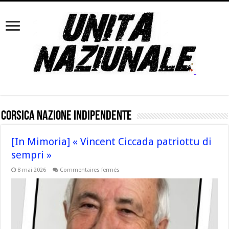
Corsica Nazione Indipendente
[In Mimoria] « Vincent Ciccada patriottu di
sempri »
sur
8 mai 2026
Commentaires fermés
[In
Mimoria]
« Vincent
Ciccada
patriottu
di
sempri »