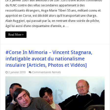
Le 3 Janvier 2007 aux alentours de 20h : Lors d’une action commando
du FLNC contre des villas secondaires appartenant à des
ressortissants étrangers, Ange Marie Tiberi 55 ans, militant connu et
apprécié en Corse, est décédé alors qu’il transportait une charge.
Alain Ruggieri, qui passait par la, en rentrant d’une soirée de pêche,
âgé lui aussi d’une cinquantaine d’année, a …
Read More »
#Corse In Mimoria – Vincent Stagnara,
infatigable avocat du nationalisme
insulaire [Articles, Photos et Vidéos]
sur
2 janvier 2010
Commentaires fermés
#Corse
In
Mimoria
–
Vincent
Stagnara,
infatigable
avocat
du
nationalisme
insulaire