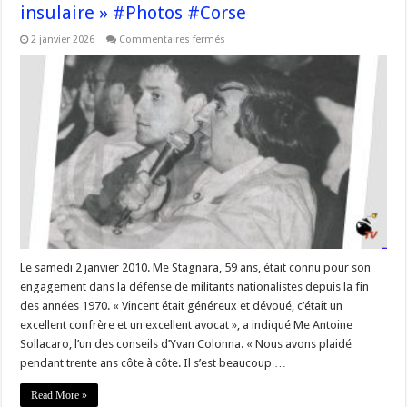
insulaire » #Photos #Corse
sur
2 janvier 2026
Commentaires fermés
[In
Mimoria]
« Vincent
Stagnara,
infatigable
avocat
du
nationalisme
insulaire »
#Photos
#Corse
Le samedi 2 janvier 2010. Me Stagnara, 59 ans, était connu pour son
engagement dans la défense de militants nationalistes depuis la fin
des années 1970. « Vincent était généreux et dévoué, c’était un
excellent confrère et un excellent avocat », a indiqué Me Antoine
Sollacaro, l’un des conseils d’Yvan Colonna. « Nous avons plaidé
pendant trente ans côte à côte. Il s’est beaucoup …
Read More »