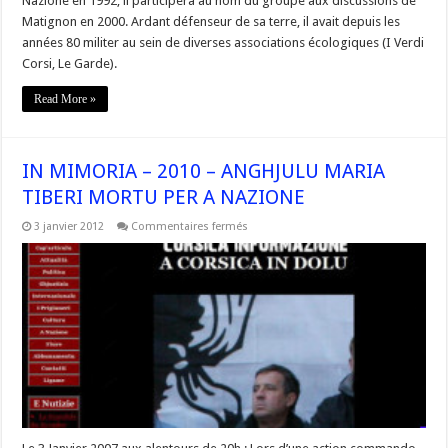
Nazione en 1992, il participera au nom du groupe aux discussions de
Matignon en 2000. Ardant défenseur de sa terre, il avait depuis les
années 80 militer au sein de diverses associations écologiques (I Verdi
Corsi, Le Garde).
Read More »
IN MIMORIA – 2010 – ANGHJULU MARIA
TIBERI MORTU PER A NAZIONE
sur
3 janvier 2012
Commentaires fermés
IN
MIMORIA
–
2010
–
ANGHJULU
MARIA
TIBERI
MORTU
PER
A
NAZIONE