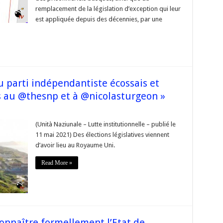
remplacement de la législation d’exception qui leur
e
est appliquée depuis des décennies, par une
du parti indépendantiste écossais et
ns au @thesnp et à @nicolasturgeon »
s
(Unità Naziunale – Lutte institutionnelle – publié le
11 mai 2021) Des élections législatives viennent
d’avoir lieu au Royaume Uni.
ndantiste
is
Read More »
tons
tions
np
onnaître formellement l’Etat de
asturgeon »