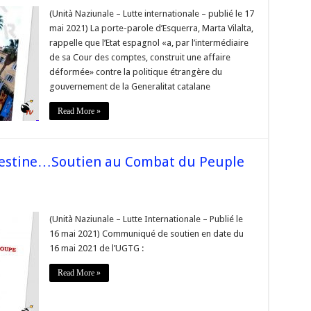
(Unità Naziunale – Lutte internationale – publié le 17
sion
mai 2021) La porte-parole d’Esquerra, Marta Vilalta,
ue,
ire
rappelle que l’Etat espagnol «a, par l’intermédiaire
de sa Cour des comptes, construit une affaire
re,
déformée» contre la politique étrangère du
ns
nant
gouvernement de la Generalitat catalane
sion
Read More »
mique»
lestine…Soutien au Combat du Peuple
(Unità Naziunale – Lutte Internationale – Publié le
res
16 mai 2021) Communiqué de soutien en date du
ine…
16 mai 2021 de l’UGTG :
n
t
Read More »
nien