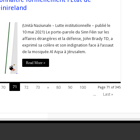
einireland
rnement
(Unità Naziunale – Lutte institutionnelle – publié le
10 mai 2021) Le porte-parole du Sinn Féin sur les
aître
lement
affaires étrangères et la défense, John Brady TD, a
exprimé sa colère et son indignation face à l’assaut
ne. »
de la mosquée Al Aqsa à Jérusalem.
einireland
Read More »
71
70
72
73
»
80
90
100
Page 71 of 345
...
Last »