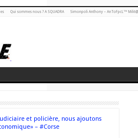
ies
Qui sommes nous ? A SQUADRA
Simonpoli Anthony – AnToFpcL™ Milit
judiciaire et policière, nous ajoutons
économique» – #Corse