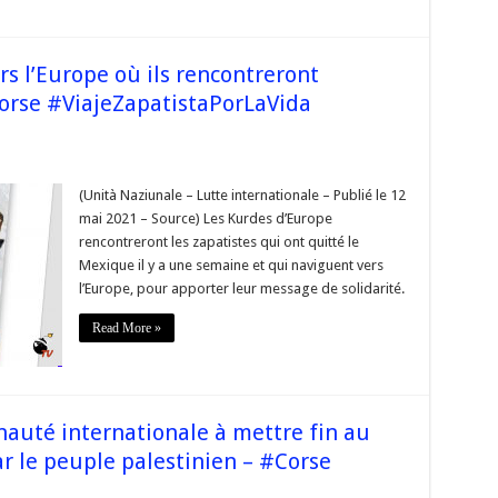
rs l’Europe où ils rencontreront
orse #ViajeZapatistaPorLaVida
stes
(Unità Naziunale – Lutte internationale – Publié le 12
ent
mai 2021 – Source) Les Kurdes d’Europe
e
rencontreront les zapatistes qui ont quitté le
Mexique il y a une semaine et qui naviguent vers
treront
l’Europe, pour apporter leur message de solidarité.
ent
Read More »
ZapatistaPorLaVida
aZapatistaVa
auté internationale à mettre fin au
r le peuple palestinien – #Corse