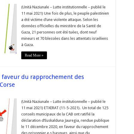
(Unità Naziunale – Lutte institutionnelle – publié le
e
11 mai 2021) Une fois de plus, le peuple palestinien
nauté
a été victime d’une violente attaque. Selon les
tionale
données officielles du ministère de la Santé de
Gaza, 21 personnes ont été tuées, dont neuf
mineurs et 70 blessées dans les attentats israéliens
à Gaza.
theid
Read More »
nien
n faveur du rapprochement des
 Corse
ls
(Unità Naziunale – Lutte institutionnelle – publié le
paux
11 mai 2021) ETXERAT (11-5-2021). Un total de 125
conseils municipaux de la CAB ont ratifié la
déclaration d’Euskalduna Jauregia, rendue publique
chement
le 11 décembre 2020, en faveur du rapprochement
niers
ues »
des prisonnier.e.s basques, ainsi que du