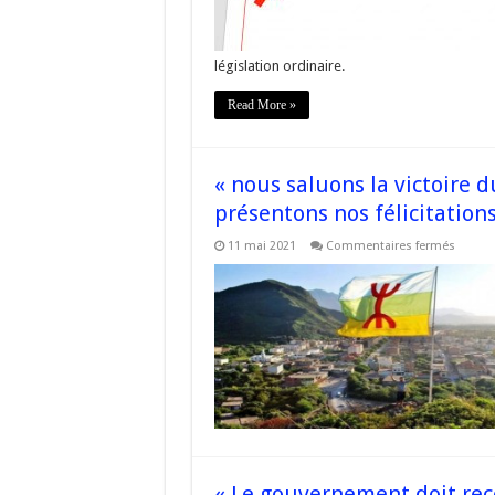
–
« Cors
législation ordinaire.
Read More »
« nous saluons la victoire 
présentons nos félicitatio
sur
11 mai 2021
Commentaires fermés
« nous
saluon
la
victoire
du
parti
indépe
écossa
et
présen
nos
félicita
au
@thes
et
à
« Le gouvernement doit rec
@nicol