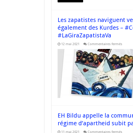
de
lutte
–
#Corse
Les zapatistes naviguent ve
également des Kurdes – #C
#LaGiraZapatistaVa
sur
12 mai 2021
Commentaires fermés
Les
zapati
navigu
vers
l’Europ
où
ils
rencon
égalem
des
Kurdes
–
#Corse
#Viaje
#LaGir
EH Bildu appelle la commun
régime d’apartheid subit pa
sur
11 mai 2021
Commentaires fermés