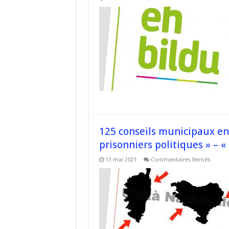
EH
Bildu
appell
la
commu
interna
à
mettre
fin
au
régime
d’apar
subit
par
le
peuple
palesti
–
#Corse
125 conseils municipaux e
prisonniers politiques » – «
sur
11 mai 2021
Commentaires fermés
125
consei
munici
en
faveur
du
rappro
des
prison
politiq