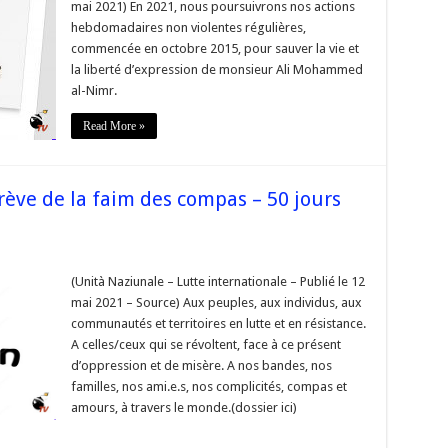
mai 2021) En 2021, nous poursuivrons nos actions
mnés
hebdomadaires non violentes régulières,
commencée en octobre 2015, pour sauver la vie et
la liberté d’expression de monsieur Ali Mohammed
te
al-Nimr.
Read More »
Ali_AlNim
ève de la faim des compas – 50 jours
niqué
(Unità Naziunale – Lutte internationale – Publié le 12
mai 2021 – Source) Aux peuples, aux individus, aux
communautés et territoires en lutte et en résistance.
A celles/ceux qui se révoltent, face à ce présent
d’oppression et de misère. A nos bandes, nos
familles, nos ami.e.s, nos complicités, compas et
s
amours, à travers le monde.(dossier ici)