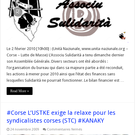
bilan
de
son
activité
lors
d’une
conférence
de
presse
à
l’Assemblée
Générale
Le 2 février 2010 [10h00] : (Unità Naziunale, www.unita-naziunale.org –
de
2010
Corse – Lutte de Masse) L’Associu Sulidarità a tenu dimanche dernier
son Assemblée Générale. Divers secteurs ont été abordés :
l’organisation du bureau qui dans sa majeure partie a été reconduit,
les actions à mener pour 2010 ainsi que l’état des finances sans
lesquelles Sulidarità ne pourrait fonctionner. Le bilan financier est …
Read More »
#Corse L’USTKE exige la relaxe pour les
syndicalistes corses (STC) #KANAKY
sur
24 novembre 2009
Commentaires fermés
#Corse