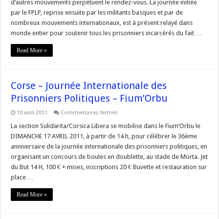
d’autres mouvements perpétuent le rendez-vous. La journée initiée
prisonniers
par le FPLP, reprise ensuite par les militants basques et par de
politiques
nombreux mouvements internationaux, est à présent relayé dans
monde entier pour soutenir tous les prisonniers incarcérés du fait …
Read More »
Corse – Journée Internationale des
Prisonniers Politiques – Fium’Orbu
sur
10 avril 2011
Commentaires fermés
Corse
–
La section Sulidarita/Corsica Libera se mobilise dans le Fium’Orbu le
Journée
DIMANCHE 17 AVRIL 2011, à partir de 14 h, pour célébrer le 36ème
Internationale
des
anniversaire de la journée internationale des prisonniers politiques, en
Prisonniers
organisant un concours de boules en doublette, au stade de Morta. Jet
Politiques
–
du But 14 H, 100 € + mises, inscriptions 20 € Buvette et restauration sur
Fium’Orbu
place …
Read More »