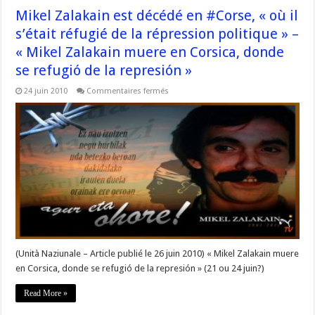
Mikel Zalakain est décédé en #Corse, « où il
s’était réfugié de la répression politique » –
« Mikel Zalakain muere en Corsica, donde
se refugió de la represión »
sur
24 juin 2010
Commentaires fermés
Mikel
Zalakain
est
décédé
en
#Corse,
« où
il
s’était
réfugié
de
la
répression
politique »
–
« Mikel
Zalakain
(Unità Naziunale – Article publié le 26 juin 2010) « Mikel Zalakain muere
muere
en
en Corsica, donde se refugió de la represión » (21 ou 24 juin?)
Corsica,
donde
se
Read More »
refugió
de