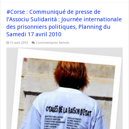
la
represión »
#Corse : Communiqué de presse de
l’Associu Sulidarità : Journée internationale
des prisonniers politiques, Planning du
Samedi 17 avril 2010
sur
15 avril 2010
Commentaires fermés
#Corse
:
Communiqué
de
presse
de
l’Associu
Sulidarità
:
Journée
internationale
des
prisonniers
politiques,
Planning
du
Samedi
17
avril
2010