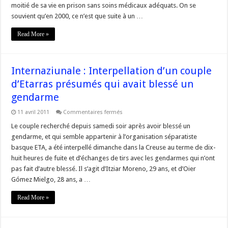
moitié de sa vie en prison sans soins médicaux adéquats. On se
prisonnier
politique
souvient qu’en 2000, ce n’est que suite à un …
amérindien,
Léonard
Peltier
Read More »
Internaziunale : Interpellation d’un couple
d’Etarras présumés qui avait blessé un
gendarme
sur
11 avril 2011
Commentaires fermés
Internaziunale
:
Le couple recherché depuis samedi soir après avoir blessé un
Interpellation
gendarme, et qui semble appartenir à l’organisation séparatiste
d’un
couple
basque ETA, a été interpellé dimanche dans la Creuse au terme de dix-
d’Etarras
huit heures de fuite et d’échanges de tirs avec les gendarmes qui n’ont
présumés
qui
pas fait d’autre blessé. Il s’agit d’Itziar Moreno, 29 ans, et d’Oier
avait
blessé
Gómez Mielgo, 28 ans, a …
un
gendarme
Read More »