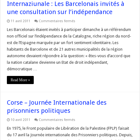
Internaziunale : Les Barcelonais invités à
une consultation sur l’indépendance
sur
11 avril 2011
Commentaires fermés
Internaziunale
:
Les Barcelonais étaient invités à participer dimanche à un référendum
Les
non officiel sur l’indépendance de la Catalogne, riche région du nord-
Barcelonais
invités
est de l’Espagne marquée par un fort sentiment identitaire. Les
à
habitants de Barcelone et de 21 autres municipalités de la région
une
consultation
autonome devaient répondre à la question: « êtes-vous d’accord que
sur
l’indépendance
la nation catalane devienne un Etat de droit indépendant,
démocratique …
Read More »
Corse – Journée Internationale des
prisonniers politiques
sur
10 avril 2011
Commentaires fermés
Corse
–
En 1975, le Front populaire de Libération de la Palestine (FPLP) faisait
Journée
du 17 avril la Journée internationale des Prisonniers politiques. Depuis,
Internationale
des