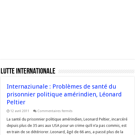
Lutte Internationale
Internaziunale : Problèmes de santé du
prisonnier politique amérindien, Léonard
Peltier
sur
12 avril 2011
Commentaires fermés
Internaziunale
:
La santé du prisonnier politique amérindien, Leonard Peltier, incarcéré
Problèmes
depuis plus de 35 ans aux USA pour un crime qu’il n’a pas commis, est
de
santé
en train de se détériorer. Leonard, âgé de 66 ans, a passé plus de la
du