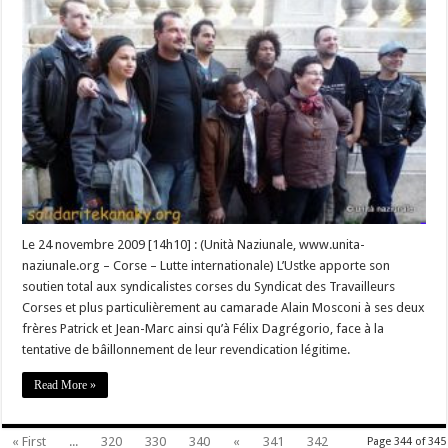
L’USTKE
exige
la
relaxe
pour
les
syndicalistes
corses
(STC)
#KANAKY
Le 24 novembre 2009 [14h10] : (Unità Naziunale, www.unita-
naziunale.org – Corse – Lutte internationale) L’Ustke apporte son
soutien total aux syndicalistes corses du Syndicat des Travailleurs
Corses et plus particulièrement au camarade Alain Mosconi à ses deux
frères Patrick et Jean-Marc ainsi qu’à Félix Dagrégorio, face à la
tentative de bâillonnement de leur revendication légitime.
Read More »
« First
...
320
330
340
«
341
342
Page 344 of 345