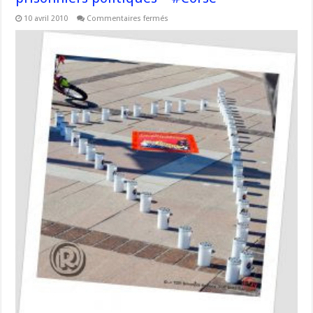
sur
10 avril 2010
Commentaires fermés
17
avril
2010,
journée
internationale
des
prisonniers
politiques
–
#Corse