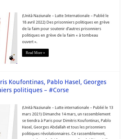
n
(Unità Naziunale – Lutte Internationale – Publié le
niers
18 avril 2022) Des prisonniers politiques en grève
ques
de la faim pour soutenir d’autres prisonniers
politiques en grève de la faim « à tombeau
ouvert ».
Read More »
s
s
e
s Koufontinas, Pablo Hasel, Georges
niers politiques – #Corse
emblement
(Unità Naziunale – Lutte internationale – Publié le 13
ris
mars 2021) Dimanche 14 mars, un rassemblement
ntinas,
se tiendra à Paris pour Dimitris Koufontinas, Pablo
,
Hasel, Georges Abdallah et tous les prisonniers
ges
lah
politiques révolutionnaires. Ce rassemblement,