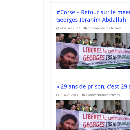
#Corse – Retour sur le meet
Georges Ibrahim Abdallah
sur
24 mars 2017
Commentaires fermés
#Cor
–
Retou
sur
le
meet
du
18
mars
pour
la
libéra
de
Geor
Ibrah
« 29 ans de prison, c’est 29 
Abdal
sur
10 avril 2013
Commentaires fermés
« 29
ans
de
prison
c’est
29
ans
de
trop