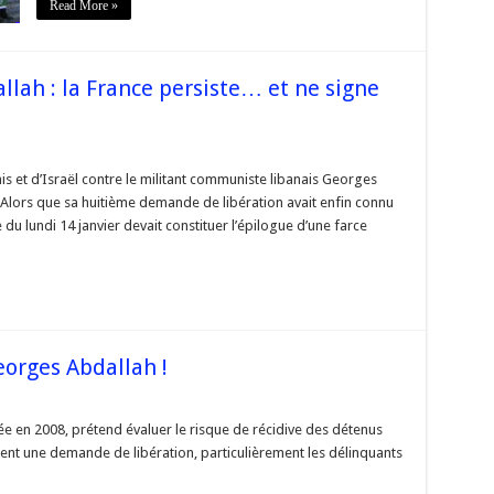
Read More »
llah : la France persiste… et ne signe
se
nis et d’Israël contre le militant communiste libanais Georges
 Alors que sa huitième demande de libération avait enfin connu
orges
llah
 du lundi 14 janvier devait constituer l’épilogue d’une farce
ce
siste…
e
! »
orges Abdallah !
mblement
votée en 2008, prétend évaluer le risque de récidive des détenus
z
ent une demande de libération, particulièrement les délinquants
es
ah