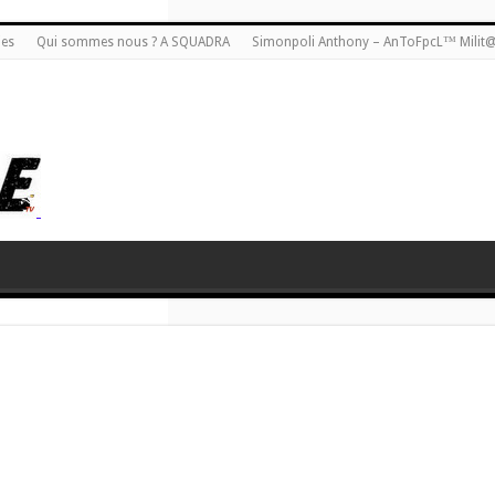
ies
Qui sommes nous ? A SQUADRA
Simonpoli Anthony – AnToFpcL™ Milit