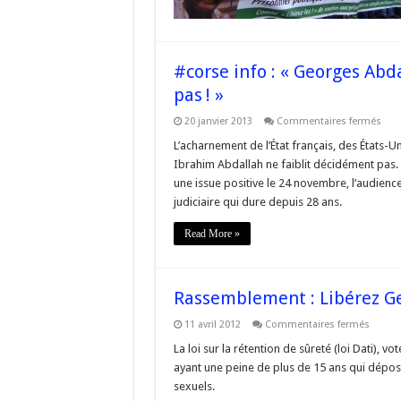
! »
#corse info : « Georges Abda
pas ! »
sur
20 janvier 2013
Commentaires fermés
#cor
info
L’acharnement de l’État français, des États-U
:
Ibrahim Abdallah ne faiblit décidément pas.
« Ge
Abda
une issue positive le 24 novembre, l’audience
:
judiciaire qui dure depuis 28 ans.
la
Fran
per
Read More »
et
ne
sign
pas 
Rassemblement : Libérez Ge
sur
11 avril 2012
Commentaires fermés
Rasse
:
La loi sur la rétention de sûreté (loi Dati), 
Libére
ayant une peine de plus de 15 ans qui dépos
Georg
Abdall
sexuels.
!