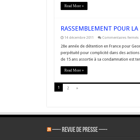
Read More »
RASSEMBLEMENT POUR LA 
14 décembre 2011
Commentaires fermés
28e année de détention en France pour Geo
perpétuité pour complicité dans des actions 
de 15 ans assortie à sa condamnation est ter
Read More »
1
2
»
—- REVUE DE PRESSE —-