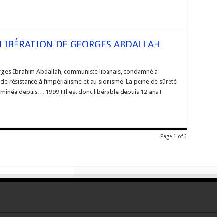
LIBÉRATION DE GEORGES ABDALLAH
sur
RASSEMBLEMENT
POUR
rges Ibrahim Abdallah, communiste libanais, condamné à
LA
de résistance à l’impérialisme et au sionisme. La peine de sûreté
LIBÉRATION
DE
minée depuis… 1999 ! Il est donc libérable depuis 12 ans !
GEORGES
ABDALLAH
Page 1 of 2