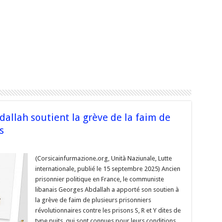
allah soutient la grève de la faim de
s
sur
s
[Liban/Turquie]
Georges
(Corsicainfurmazione.org, Unità Naziunale, Lutte
Abdallah
internationale, publié le 15 septembre 2025) Ancien
soutient
la
prisonnier politique en France, le communiste
grève
libanais Georges Abdallah a apporté son soutien à
de
la
la grève de faim de plusieurs prisonniers
faim
de
révolutionnaires contre les prisons S, R et Y dites de
prisonniers
type puits, qui sont connues pour leurs conditions
révolutionnaires