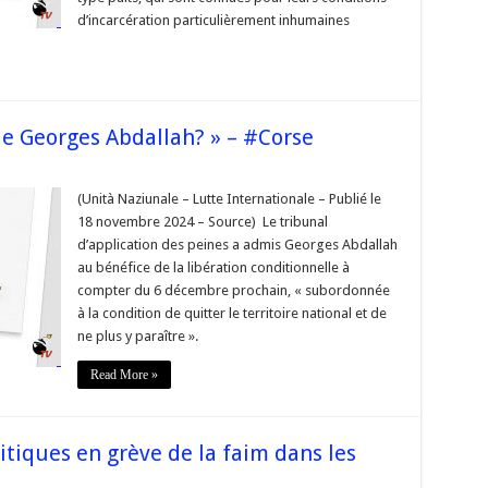
d’incarcération particulièrement inhumaines
 de Georges Abdallah? » – #Corse
sur
« Un
pas
(Unità Naziunale – Lutte Internationale – Publié le
vers
18 novembre 2024 – Source) Le tribunal
a
libération
d’application des peines a admis Georges Abdallah
de
au bénéfice de la libération conditionnelle à
Georges
Abdallah? »
compter du 6 décembre prochain, « subordonnée
–
#Corse
à la condition de quitter le territoire national et de
ne plus y paraître ».
Read More »
itiques en grève de la faim dans les