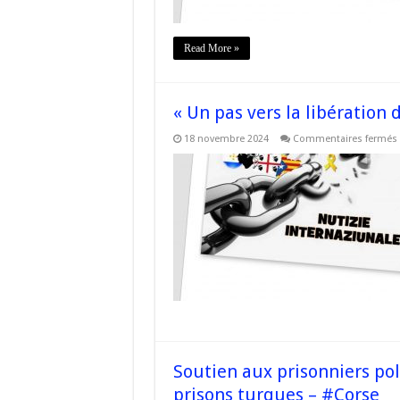
Read More »
« Un pas vers la libération
18 novembre 2024
Commentaires fermés
l
Soutien aux prisonniers pol
prisons turques – #Corse