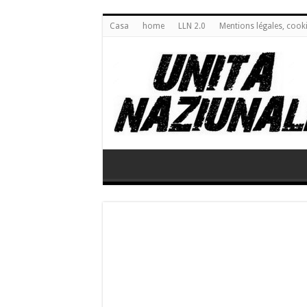
Casa
home
LLN 2.0
Mentions légales, cook