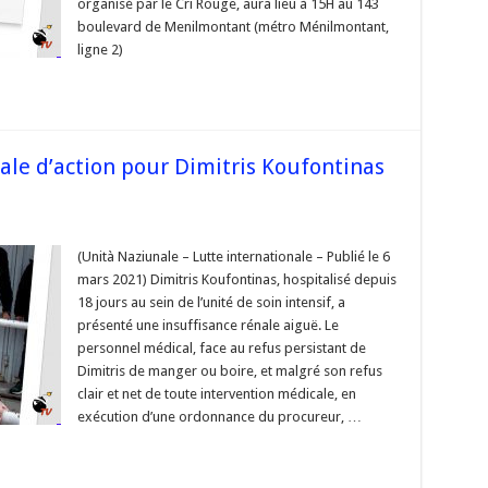
organisé par le Cri Rouge, aura lieu à 15H au 143
boulevard de Menilmontant (métro Ménilmontant,
nniers
iques
ligne 2)
se
ale d’action pour Dimitris Koufontinas
(Unità Naziunale – Lutte internationale – Publié le 6
e
mars 2021) Dimitris Koufontinas, hospitalisé depuis
tionale
n
18 jours au sein de l’unité de soin intensif, a
présenté une insuffisance rénale aiguë. Le
is
tinas
personnel médical, face au refus persistant de
i
Dimitris de manger ou boire, et malgré son refus
clair et net de toute intervention médicale, en
e
exécution d’une ordonnance du procureur, …