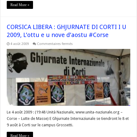
Read More »
CORSICA LIBERA : GHJURNATE DI CORTI I U
2009, L’ottu e u nove d’aostu #Corse
sur
4 août 2009
Commentaires fermés
CORSICA
LIBERA
:
GHJURNATE
DI
CORTI
I
U
2009,
L’ottu
e
u
nove
d’aostu
#Corse
Le 4 août 2009 : (19:48 Unità Naziunale, www.unita-naziunale.org –
Corse – Lutte de Masse) E Ghjurnate Internaziunale se tiendront le 8 et
9 août à Corti sur le campus Grossetti.
Read More »