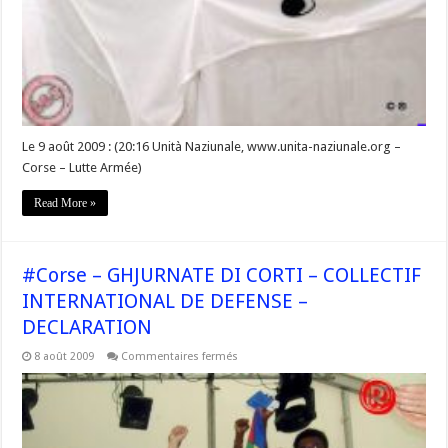
Le 9 août 2009 : (20:16 Unità Naziunale, www.unita-naziunale.org –
Corse – Lutte Armée)
Read More »
#Corse – GHJURNATE DI CORTI – COLLECTIF
INTERNATIONAL DE DEFENSE –
DECLARATION
sur
8 août 2009
Commentaires fermés
#Corse
–
GHJURNATE
DI
CORTI
–
COLLECTIF