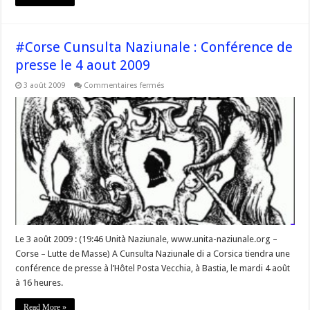
#Corse Cunsulta Naziunale : Conférence de
presse le 4 aout 2009
sur
3 août 2009
Commentaires fermés
#Corse
Cunsulta
Naziunale
:
Conférence
de
presse
le
4
aout
2009
Le 3 août 2009 : (19:46 Unità Naziunale, www.unita-naziunale.org –
Corse – Lutte de Masse) A Cunsulta Naziunale di a Corsica tiendra une
conférence de presse à l’Hôtel Posta Vecchia, à Bastia, le mardi 4 août
à 16 heures.
Read More »