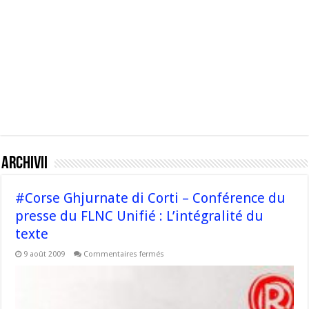
archivii
#Corse Ghjurnate di Corti – Conférence du
presse du FLNC Unifié : L’intégralité du
texte
sur
9 août 2009
Commentaires fermés
#Corse
Ghjurnate
di
Corti
–
Conférence