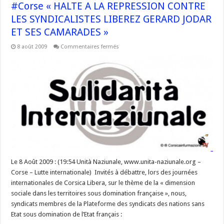
#Corse « HALTE A LA REPRESSION CONTRE
LES SYNDICALISTES LIBEREZ GERARD JODAR
ET SES CAMARADES »
sur
8 août 2009
Commentaires fermés
#Corse
« HALTE
A
LA
REPRESSION
CONTRE
LES
SYNDICALISTES
LIBEREZ
GERARD
JODAR
ET
SES
CAMARADES »
Le 8 Août 2009 : (19:54 Unità Naziunale, www.unita-naziunale.org –
Corse – Lutte internationale) Invités à débattre, lors des journées
internationales de Corsica Libera, sur le thème de la « dimension
sociale dans les territoires sous domination française », nous,
syndicats membres de la Plateforme des syndicats des nations sans
Etat sous domination de l’Etat français :