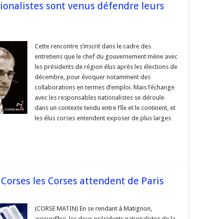
tionalistes sont venus défendre leurs
rse
se
Cette rencontre s’inscrit dans le cadre des
entretiens que le chef du gouvernement mène avec
ponsables
onalistes
les présidents de région élus après les élections de
t
décembre, pour évoquer notamment des
us
ndre
collaborations en termes d’emploi. Mais l’échange
s
andes
avec les responsables nationalistes se déroule
dans un contexte tendu entre l’île et le continent, et
ignon
les élus corses entendent exposer de plus larges
 Corses les Corses attendent de Paris
rse
(CORSE MATIN) En se rendant à Matignon,
aujourd’hui, les deux présidents nationalistes de la