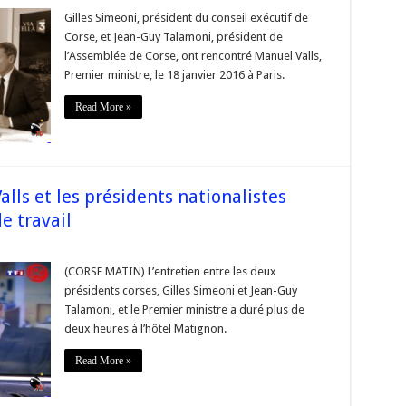
érents
Gilles Simeoni, président du conseil exécutif de
ts
Corse, et Jean-Guy Talamoni, président de
rdés
l’Assemblée de Corse, ont rencontré Manuel Valls,
Premier ministre, le 18 janvier 2016 à Paris.
idents
eil
Read More »
utif
semblée
rse
alls et les présidents nationalistes
e travail
rse
(CORSE MATIN) L’entretien entre les deux
tretien
présidents corses, Gilles Simeoni et Jean-Guy
e
s
Talamoni, et le Premier ministre a duré plus de
deux heures à l’hôtel Matignon.
idents
onalistes
Read More »
ouche
s
upes