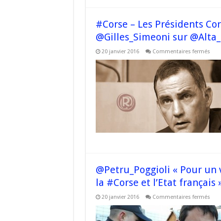
de
trava
#Corse – Les Présidents Co
@Gilles_Simeoni sur @Alta
sur
20 janvier 2016
Commentaires fermés
#Co
–
Les
Prés
Cor
à
Mat
:
sen
miti
de
@Gil
sur
@Al
@Petru_Poggioli « Pour un v
la #Corse et l’Etat français 
sur
20 janvier 2016
Commentaires fermés
@Pet
« Po
un