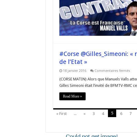
Pari
atte
les
Cor
les
Cor
atte
de
Pari
#Corse @Gilles_Simeoni: « 
de l’Etat »
sur
18 janvier 2016
Commentaires fermés
#Co
@Gil
(CORSE MATIN) Alors que Manuels Valls attend
« n
Gilles Simeoni était l’invité de BFMTV-RMC ce
ne
vou
pas
Read More »
vivre
aux
croc
de
5
« First
...
«
3
4
6
7
l’Eta