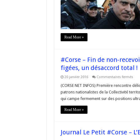
véri
dial
san
tabo
entr
la
#Co
et
l’Eta
Read More »
fran
#Corse – Fin de non-recevoir
figées, un désaccord total !
sur
20 janvier 2016
Commentaires fermés
#Co
–
(CORSE NET INFOS) Première rencontre délicat
Fin
patrons nationalistes de la Collectivité terr
de
non
qui campe fermement sur des positions ultr
rece
de
Vall
Read More »
aux
Nati
:
Des
lign
Journal Le Petit #Corse – L’
figé
un