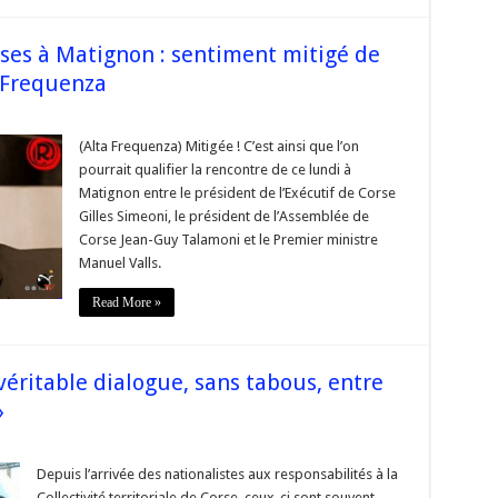
il
rses à Matignon : sentiment mitigé de
_Frequenza
rse
(Alta Frequenza) Mitigée ! C’est ainsi que l’on
pourrait qualifier la rencontre de ce lundi à
idents
ses
Matignon entre le président de l’Exécutif de Corse
Gilles Simeoni, le président de l’Assemblée de
ignon
Corse Jean-Guy Talamoni et le Premier ministre
timent
gé
Manuel Valls.
les_Simeoni
Read More »
ta_Frequenza
éritable dialogue, sans tabous, entre
»
ru_Poggioli
ur
Depuis l’arrivée des nationalistes aux responsabilités à la
Collectivité territoriale de Corse, ceux-ci sont souvent