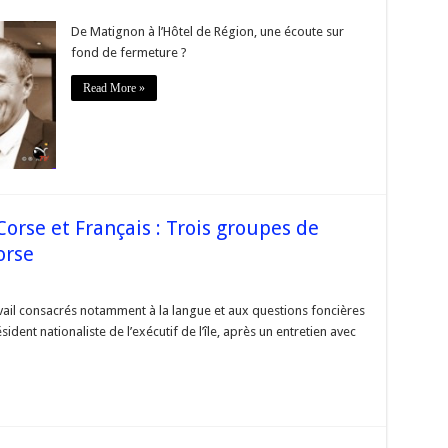
accord
nal
l
De Matignon à l’Hôtel de Région, une écoute sur
fond de fermeture ?
rse
ito
Read More »
rse et Français : Trois groupes de
orse
contre
vernements
ail consacrés notamment à la langue et aux questions foncières
se
ident nationaliste de l’exécutif de l’île, après un entretien avec
çais
s
upes
il
nir