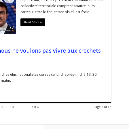
s
nd
collectivité territoriale comptent abattre leurs
cartes. Battre le fer, et tant pis s’il est froid .
ses
ses
Read More »
ndent
s
nous ne voulons pas vivre aux crochets
rse
les_Simeoni:
 les élus nationalistes corses ce lundi après-midi à 17h30,
ous
 matin.
lons
hets
»
10
...
Last »
Page 5 of 18
t »