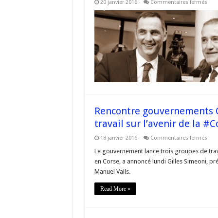
sur
20 janvier 2016
Commentaires fermés
dés
Jour
tota
Le
!
Petit
#Co
–
L’Ed
Rencontre gouvernements Co
travail sur l’avenir de la #C
sur
18 janvier 2016
Commentaires fermés
Ren
gou
Le gouvernement lance trois groupes de trav
Cor
en Corse, a annoncé lundi Gilles Simeoni, prés
et
Fran
Manuel Valls.
:
Troi
gro
Read More »
de
trava
sur
l’ave