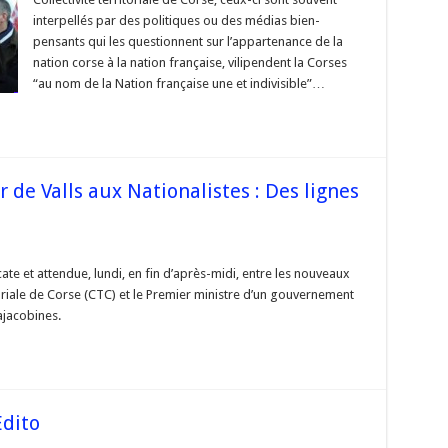
table
ogue,
interpellés par des politiques ou des médias bien-
s
pensants qui les questionnent sur l’appartenance de la
us,
e
nation corse à la nation française, vilipendent la Corses
rse
“au nom de la Nation française une et indivisible”…
t
çais »
 de Valls aux Nationalistes : Des lignes
rse
e et attendue, lundi, en fin d’après-midi, entre les nouveaux
itoriale de Corse (CTC) et le Premier ministre d’un gouvernement
-
ajacobines.
voir
s
onalistes
es
Edito
es,