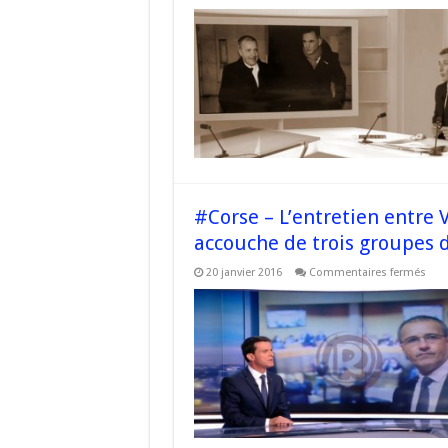
Les
diff
suje
abo
par
les
prés
du
cons
exéc
et
de
l’As
de
#Co
#Corse – L’entretien entre V
accouche de trois groupes d
sur
20 janvier 2016
Commentaires fermés
#Co
–
L’en
entr
Vall
et
les
prés
nati
acc
de
troi
gro