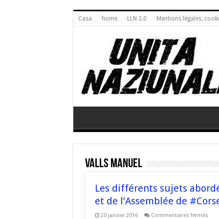
Casa
home
LLN 2.0
Mentions légales, cook
Valls Manuel
Les différents sujets abordé
et de l’Assemblée de #Cors
sur
20 janvier 2016
Commentaires fermés