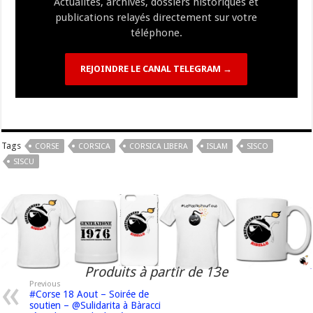
Actualités, archives, dossiers historiques et
publications relayés directement sur votre
téléphone.
REJOINDRE LE CANAL TELEGRAM →
Tags
CORSE
CORSICA
CORSICA LIBERA
ISLAM
SISCO
SISCU
Produits à partir de 13e
Previous
#Corse 18 Aout – Soirée de
soutien – @Sulidarita à Bàracci