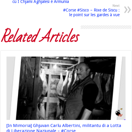
cù I Chjami Aghjalesi è Armunia
Next
#Corse #Sisco – Rixe de Siscu :
le point sur les gardes à vue
Related Articles
[In Mimoria] Ghjuvan Carlu Albertini, militantu di a Lotta
di Liberazione Naziunale – #Corse