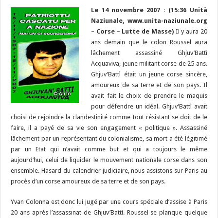
e
es
e
a
ai
p
to
er
at
u
e
m
ar
b
ky
gr
Le 14 novembre 2007 : (15:36 Unità
p
l
y
d
es
s
m
d
ai
ta
Naziunale, www.unita-naziunale.org
o
a
c
Li
o
t
p
bl
di
l
g
– Corse – Lutte de Masse)
Il y aura 20
o
m
h
n
n
p
ans demain que le colon Roussel aura
r
t
er
lâchement assassiné Ghjuv’Battì
k
at
k
Acquaviva, jeune militant corse de 25 ans.
Ghjuv’Battì était un jeune corse sincère,
amoureux de sa terre et de son pays. Il
avait fait le choix de prendre le maquis
pour défendre un idéal. Ghjuv’Battì avait
choisi de rejoindre la clandestinité comme tout résistant se doit de le
faire, il a payé de sa vie son engagement « politique ». Assassiné
lâchement par un représentant du colonialisme, sa mort a été légitimé
par un Etat qui n’avait comme but et qui a toujours le même
aujourd’hui, celui de liquider le mouvement nationale corse dans son
ensemble. Hasard du calendrier judiciaire, nous assistons sur Paris au
procès d’un corse amoureux de sa terre et de son pays.
Yvan Colonna est donc lui jugé par une cours spéciale d’assise à Paris
20 ans après l’assassinat de Ghjuv’Battì. Roussel se planque quelque