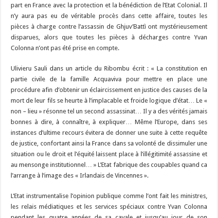
part en France avec la protection et la bénédiction de l’Etat Colonial. Il
n’y aura pas eu de véritable procès dans cette affaire, toutes les
pièces à charge contre l’assassin de Ghjuv’Battì ont mystérieusement
disparues, alors que toutes les pièces à décharges contre Yvan
Colonna n’ont pas été prise en compte.
Ulivieru Sauli dans un article du Ribombu écrit : « La constitution en
partie civile de la famille Acquaviva pour mettre en place une
procédure afin d’obtenir un éclaircissement en justice des causes de la
mort de leur fils se heurte à l’implacable et froide logique d’état… Le «
non – lieu » résonne tel un second assassinat… Il y a des vérités jamais
bonnes à dire, à connaître, à expliquer… Même l’Europe, dans ses
instances d’ultime recours évitera de donner une suite à cette requête
de justice, confortant ainsi la France dans sa volonté de dissimuler une
situation ou le droit et l’équité laissent place à l’illégitimité assassine et
au mensonge institutionnel… » L’Etat fabrique des coupables quand ca
l’arrange à l’image des « Irlandais de Vincennes ».
L’Etat instrumentalise l’opinion publique comme l’ont fait les ministres,
les relais médiatiques et les services spéciaux contre Yvan Colonna
pendant les quatre années de sa cavale et jusqu’au jour de son