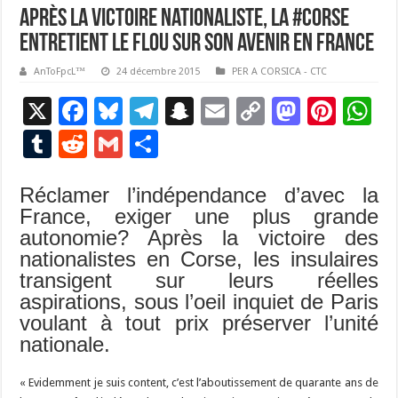
Après la victoire nationaliste, la #Corse
entretient le flou sur son avenir en France
AnToFpcL™
24 décembre 2015
PER A CORSICA - CTC
X
F
Bl
T
S
E
C
M
Pi
W
ac
u
el
n
m
o
as
nt
h
T
R
G
P
e
es
e
a
ai
p
to
er
at
u
e
m
ar
b
ky
gr
p
l
y
d
es
s
Réclamer l’indépendance d’avec la
m
d
ai
ta
France, exiger une plus grande
o
a
c
Li
o
t
p
bl
di
l
g
autonomie? Après la victoire des
o
m
h
n
n
p
r
t
er
nationalistes en Corse, les insulaires
k
at
k
transigent sur leurs réelles
aspirations, sous l’oeil inquiet de Paris
voulant à tout prix préserver l’unité
nationale.
« Evidemment je suis content, c’est l’aboutissement de quarante ans de