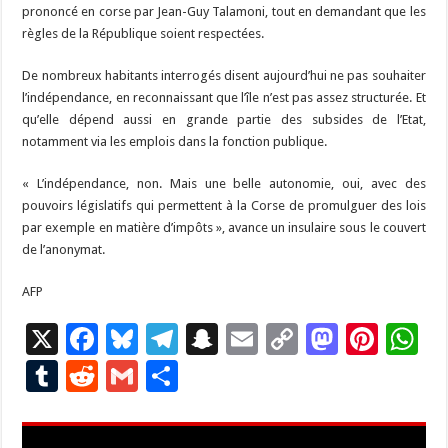
prononcé en corse par Jean-Guy Talamoni, tout en demandant que les
règles de la République soient respectées.
De nombreux habitants interrogés disent aujourd’hui ne pas souhaiter
l’indépendance, en reconnaissant que l’île n’est pas assez structurée. Et
qu’elle dépend aussi en grande partie des subsides de l’Etat,
notamment via les emplois dans la fonction publique.
« L’indépendance, non. Mais une belle autonomie, oui, avec des
pouvoirs législatifs qui permettent à la Corse de promulguer des lois
par exemple en matière d’impôts », avance un insulaire sous le couvert
de l’anonymat.
AFP
X
F
Bl
T
S
E
C
M
Pi
W
ac
u
el
n
m
o
as
nt
h
T
R
G
P
e
es
e
a
ai
p
to
er
at
u
e
m
ar
b
ky
gr
p
l
y
d
es
s
m
d
ai
ta