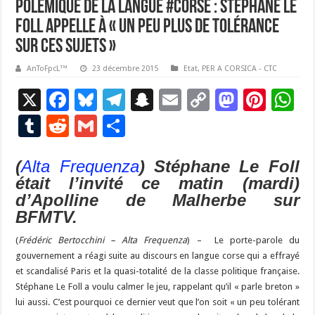
Polémique de la langue #corse : Stéphane Le
Foll appelle à « un peu plus de tolérance
sur ces sujets »
AnToFpcL™
23 décembre 2015
Etat
,
PER A CORSICA - CTC
X
F
Bl
T
S
E
C
M
Pi
W
ac
u
el
n
m
o
as
nt
h
T
R
G
P
e
es
e
a
ai
p
to
er
at
u
e
m
ar
b
ky
gr
p
l
y
d
es
s
(
Alta Frequenza
) Stéphane Le Foll
m
d
ai
ta
était l’invité ce matin (mardi)
o
a
c
Li
o
t
p
bl
di
l
g
d’Apolline de Malherbe sur
o
m
h
n
n
p
r
t
er
BFMTV.
k
at
k
(
Frédéric Bertocchini – Alta Frequenza
) – Le porte-parole du
gouvernement a réagi suite au discours en langue corse qui a effrayé
et scandalisé Paris et la quasi-totalité de la classe politique française.
Stéphane Le Foll a voulu calmer le jeu, rappelant qu’il « parle breton »
lui aussi. C’est pourquoi ce dernier veut que l’on soit « un peu tolérant