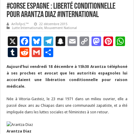
#Corse Espagne : Liberté conditionnelle
pour Arantza Diaz #International
AnToFpcL™
22 décembre 2015
Lutte Internationale
,
Mouvement National
X
F
Bl
T
S
E
C
M
Pi
W
ac
u
el
n
m
o
as
nt
h
T
R
G
P
e
es
e
a
ai
p
to
er
at
u
e
m
ar
Aujourd’hui vendredi 18 décembre à 15h30 Arantza téléphoné
b
ky
gr
p
l
y
d
es
s
m
d
ai
ta
à ses proches et avocat que les autorités espagnoles lui
o
a
c
Li
o
t
p
bl
di
l
g
accordaient une libération conditionnelle pour raison
o
m
h
n
n
p
médicale.
r
t
er
k
at
k
Née à Vitoria-Gasteiz, le 23 mai 1971 dans un milieu ouvrier, elle a
passé deux ans au Chiapas dans une communauté zapatiste, et a été
impliquée dans les luttes sociales et féministes à son retour.
Arantza Diaz