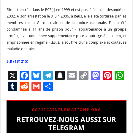
Elle est entrée dans le
PCE(r)
en 1999 et est passé à la clandestinité en
2002. A son arrestation le 9 juin 2006, à Reus, elle a été torturée par les
membres de la Garde civile et de la police nationale. Elle a été
condamnée à 11 ans de prison pour « appartenance à un groupe
armé », avec une année supplémentaire pour « outrage à la cour », et
emprisonnée en régime FIES. Elle souffre d’une complexe et couteuse
maladie dentaire.
S.R (181215)
X
F
Bl
T
S
E
C
M
Pi
W
ac
u
el
n
m
o
as
nt
h
T
R
G
P
e
es
e
a
ai
p
to
er
at
u
e
m
ar
b
ky
gr
p
l
y
d
es
s
m
d
ai
ta
CORSICAINFURMAZIONE.ORG
o
a
c
Li
o
t
p
bl
di
l
g
RETROUVEZ-NOUS AUSSI SUR
o
m
h
n
n
p
r
t
er
TELEGRAM
k
at
k