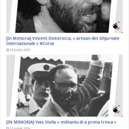
[In Mimoria] Vincent Dolcerocca, « artisan des Ghjurnate
Internaziunale » #Corse
26 juillet 2026
[IN MIMORIA] Yves Stella « militantu di a prima trinca »
15 juillet 2026