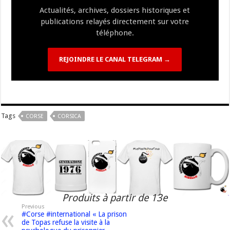
Actualités, archives, dossiers historiques et
publications relayés directement sur votre
téléphone.
REJOINDRE LE CANAL TELEGRAM →
Tags
CORSE
CORSICA
Produits à partir de 13e
Previous
#Corse #international « La prison
de Topas refuse la visite à la