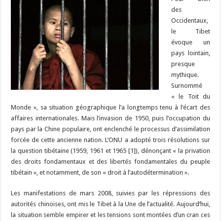
b
ky
gr
p
l
y
d
es
s
m
d
ai
ta
des
o
a
c
Li
o
t
p
bl
di
l
g
Occidentaux,
o
m
h
n
n
p
le Tibet
r
t
er
évoque un
k
at
k
pays lointain,
presque
mythique.
Surnommé
« le Toit du
Monde », sa situation géographique l’a longtemps tenu à l’écart des
affaires internationales. Mais l’invasion de 1950, puis l’occupation du
pays par la Chine populaire, ont enclenché le processus d’assimilation
forcée de cette ancienne nation. L’ONU a adopté trois résolutions sur
la question tibétaine (1959, 1961 et 1965 [1]), dénonçant « la privation
des droits fondamentaux et des libertés fondamentales du peuple
tibétain », et notamment, de son « droit à l’autodétermination ».
Les manifestations de mars 2008, suivies par les répressions des
autorités chinoises, ont mis le Tibet à la Une de l’actualité. Aujourd’hui,
la situation semble empirer et les tensions sont montées d’un cran ces