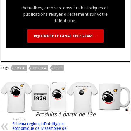
k
at
k
Actualités, archives, dossiers historiques et
publications relayés directement sur votre
téléphone.
REJOINDRE LE CANAL TELEGRAM →
Tags
CORSE
CORSICA
TIBET
Produits à partir de 13e
Previous
Schéma régional d’intelligence
économique de l’Assemblée de