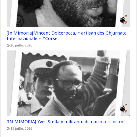
[In Mimoria] Vincent Dolcerocca, « artisan des Ghjurnate
Internaziunale » #Corse
26 juillet 2026
[IN MIMORIA] Yves Stella « militantu di a prima trinca »
15 juillet 2026