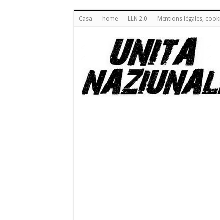
Casa
home
LLN 2.0
Mentions légales, cook