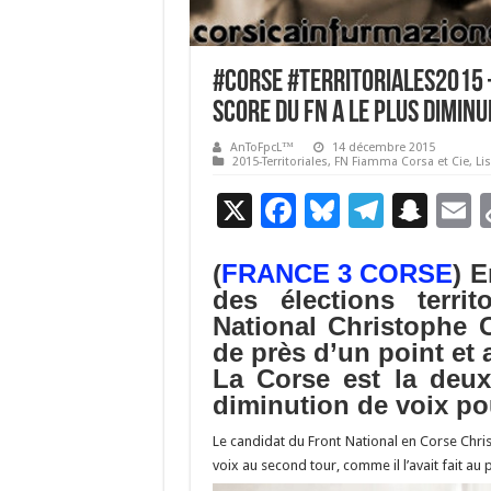
#Corse #Territoriales2015 –
score du FN a le plus diminu
AnToFpcL™
14 décembre 2015
2015-Territoriales
,
FN Fiamma Corsa et Cie
,
Li
X
F
Bl
T
S
E
ac
u
el
n
(
FRANCE 3 CORSE
) E
e
es
e
a
a
des élections territ
b
ky
gr
p
l
National Christophe 
o
a
c
de près d’un point et 
La Corse est la deux
o
m
h
diminution de voix pou
k
at
Le candidat du Front National en Corse Chri
voix au second tour, comme il l’avait fait au 