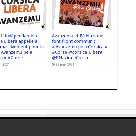
rti indépendantiste
Avanzemu et Fà Nazione
a Libera appelle à
font front commun :
 massivement pour la
« Avanzemu pè a Corsica » –
 « Avanzemu pè a
#Corse @corsica_Libera
ca » #Corse
@PNazioneCorsa
in 2021
23 juin 2021