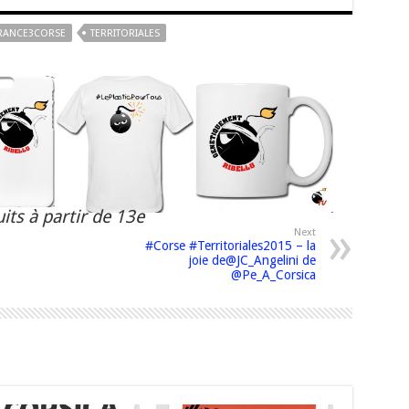
RANCE3CORSE
TERRITORIALES
its à partir de 13e
Next
#Corse #Territoriales2015 – la
joie de@JC_Angelini de
@Pe_A_Corsica