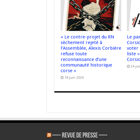
« Le contre-projet du RN
Le pa
sèchement rejeté à
Corsic
l’Assemblée, Alexis Corbière
voter
refuse toute
liste
reconnaissance d’une
Corsi
communauté historique
24 ju
corse »
18 juin 2026
—- REVUE DE PRESSE —-