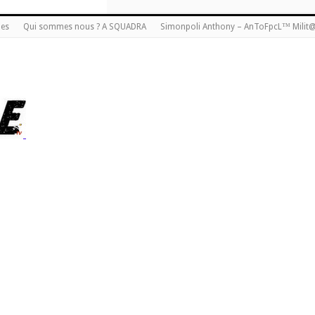
ies
Qui sommes nous ? A SQUADRA
Simonpoli Anthony – AnToFpcL™ Milit