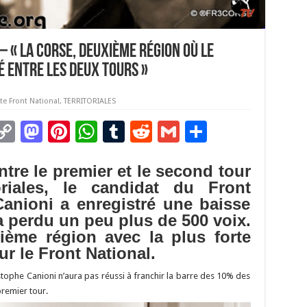
 « la Corse, deuxième région où le
é entre les deux tours »
ste Front National
,
TERRITORIALES
C
M
Pi
W
T
R
G
P
m
o
as
nt
h
u
e
m
ar
ntre le premier et le second tour
i
p
to
er
at
m
d
ai
ta
oriales, le candidat du Front
y
d
es
sA
bl
di
l
g
Canioni a enregistré une baisse
Li
o
t
p
r
t
er
a perdu un peu plus de 500 voix.
ième région avec la plus forte
n
n
p
r le Front National.
k
stophe Canioni n’aura pas réussi à franchir la barre des 10% des
premier tour.