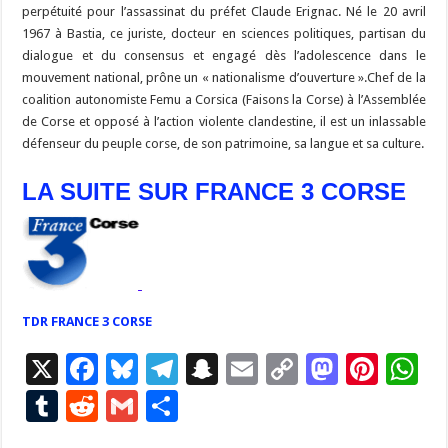
perpétuité pour l’assassinat du préfet Claude Erignac. Né le 20 avril
1967 à Bastia, ce juriste, docteur en sciences politiques, partisan du
dialogue et du consensus et engagé dès l’adolescence dans le
mouvement national, prône un « nationalisme d’ouverture ».Chef de la
coalition autonomiste Femu a Corsica (Faisons la Corse) à l’Assemblée
de Corse et opposé à l’action violente clandestine, il est un inlassable
défenseur du peuple corse, de son patrimoine, sa langue et sa culture.
LA SUITE SUR FRANCE 3 CORSE
TDR FRANCE 3 CORSE
X
F
Bl
T
S
E
C
M
Pi
W
ac
u
el
n
m
o
as
nt
h
T
R
G
P
e
es
e
a
ai
p
to
er
at
u
e
m
ar