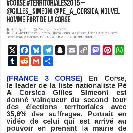
#Corse #Territoriales2015 –
@Gilles_Simeoni @Pe_A_Corsica, nouvel
homme fort de la Corse
AnToFpcL™
14 décembre 2015
2015-Territoriales
,
Corsica Libera
,
Femu A Corsica
,
Liste Corsica Libera
,
Liste Femu A Corsica
,
PER A CORSICA - CTC
,
TERRITORIALES
X
F
Bl
T
S
E
C
M
Pi
W
ac
u
el
n
m
o
as
nt
h
T
R
G
P
e
es
e
a
ai
p
to
er
at
u
e
m
ar
b
ky
gr
p
l
y
d
es
s
(
FRANCE 3 CORSE
) En Corse,
m
d
ai
ta
le leader de la liste nationaliste Pè
o
a
c
Li
o
t
p
bl
di
l
g
A Corsica Gilles Simeoni est
o
m
h
n
n
p
r
t
er
donné vainqueur du second tour
k
at
k
des élections territoriales avec
35,6% des suffrages. Portrait en
vidéo de celui qui est arrivé au
pouvoir en prenant la mairie de