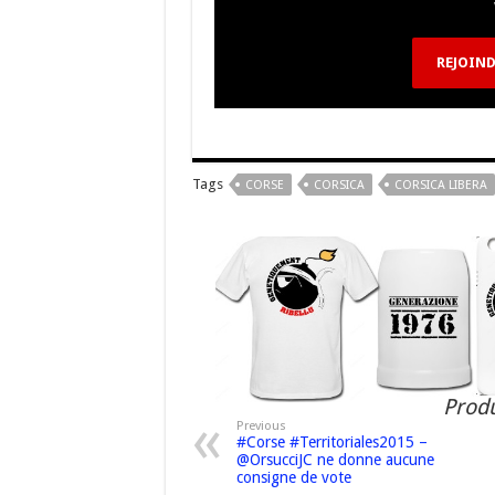
k
at
REJOIND
Tags
CORSE
CORSICA
CORSICA LIBERA
Produ
Previous
#Corse #Territoriales2015 –
@OrsucciJC ne donne aucune
consigne de vote