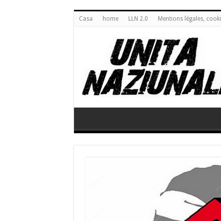
Casa
home
LLN 2.0
Mentions légales, cook