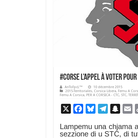
#Corse L’appel à voter pou
AnToFpcL™
10 décembre 2015
2015-Territoriales
,
Corsica Libera
,
Femu A Cors
Femu A Corsica
,
PER A CORSICA - CTC
,
STC
,
TERRI
X
F
Bl
T
S
E
ac
u
el
n
Lampemu una chjama a tutti
e
es
e
a
a
sezzione di u STC, di tutti