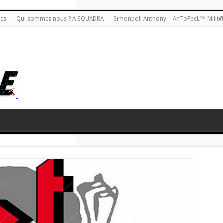
ies
Qui sommes nous ? A SQUADRA
Simonpoli Anthony – AnToFpcL™ Milit