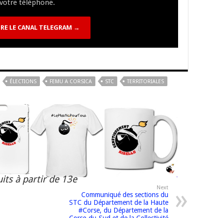
votre téléphone.
k
RE LE CANAL TELEGRAM →
ÉLECTIONS
FEMU A CORSICA
STC
TERRITORIALES
its à partir de 13e
Next
Communiqué des sections du
STC du Département de la Haute
#Corse, du Département de la
Corse-du-Sud et de la Collectivité