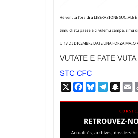
Hè venuta l’ora di a LIBERAZIONE SUCIALE 
Simu di stu paese é ci vulemu campa, simu di 
U 13 DI DICEMBRE DATE UNA FORZA MAIO A
VUTATE E FATE VUTA 
STC CFC
X
F
Bl
T
S
E
ac
u
el
n
e
es
e
a
a
CORSIC
b
ky
gr
p
l
RETROUVEZ-NO
o
a
c
Actualités, archives, dossiers h
o
m
h