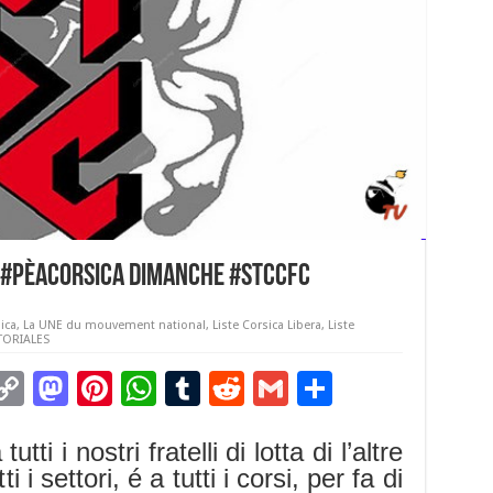
r #PèACorsica dimanche #STCCFC
ica
,
La UNE du mouvement national
,
Liste Corsica Libera
,
Liste
TORIALES
C
M
Pi
W
T
R
G
P
m
o
as
nt
h
u
e
m
ar
 i nostri fratelli di lotta di l’altre
i
p
to
er
at
m
d
ai
ta
 i settori, é a tutti i corsi, per fa di