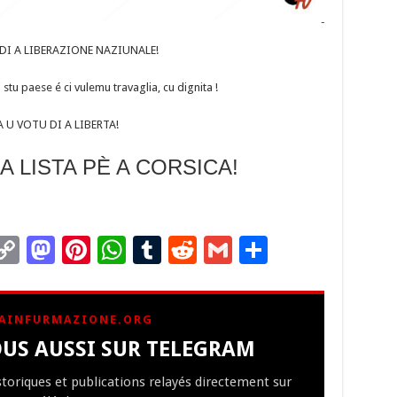
É DI A LIBERAZIONE NAZIUNALE!
stu paese é ci vulemu travaglia, cu dignita !
 U VOTU DI A LIBERTA!
A LISTA PÈ A CORSICA!
C
M
Pi
W
T
R
G
P
m
o
as
nt
h
u
e
m
ar
i
p
to
er
at
m
d
ai
ta
AINFURMAZIONE.ORG
y
d
es
sA
bl
di
l
g
US AUSSI SUR TELEGRAM
Li
o
t
p
r
t
er
istoriques et publications relayés directement sur
n
n
p