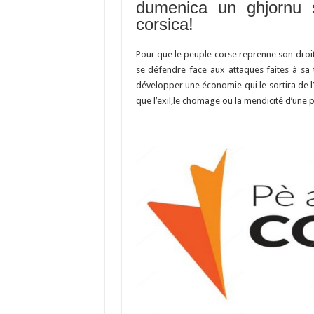
b
ky
gr
p
l
dumenica un ghjornu s
o
a
c
corsica!
o
m
h
Pour que le peuple corse reprenne son droit 
k
at
se défendre face aux attaques faites à sa t
développer une économie qui le sortira de l’
que l’exil,le chomage ou la mendicité d’une p