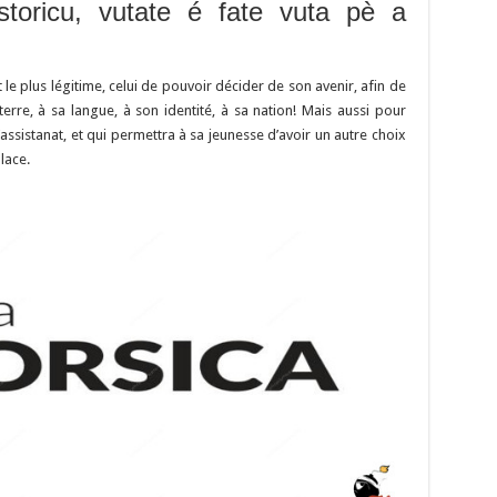
y
d
es
sA
bl
di
l
g
toricu, vutate é fate vuta pè a
Li
o
t
p
r
t
er
n
n
p
le plus légitime, celui de pouvoir décider de son avenir, afin de
k
erre, à sa langue, à son identité, à sa nation! Mais aussi pour
assistanat, et qui permettra à sa jeunesse d’avoir un autre choix
lace.