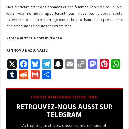
Nos électeurs étant des hommes et des femmes libres de ce Peuple,
leurs voix ne nous appartenant pas, nous les laissons s’auto
déterminer pour faire barrage dimanche prochain aux représentants
des archaïsmes clanistes et extrémistes
Strada diritta é cori in fronte
RINNOVU NAZIUNALIE
X
F
Bl
T
S
E
C
M
Pi
W
ac
u
el
n
m
o
as
nt
h
T
R
G
P
e
es
e
a
ai
p
to
er
at
u
e
m
ar
b
ky
gr
p
l
y
d
es
s
m
d
ai
ta
CORSICAINFURMAZIONE.ORG
o
a
c
Li
o
t
p
bl
di
l
g
RETROUVEZ-NOUS AUSSI SUR
o
m
h
n
n
p
r
t
er
TELEGRAM
k
at
k
Actualités, archives, dossiers historiques et