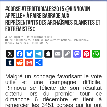
#Corse #Territoriales2015 @RinnovuN
appelle « à faire barrage aux
représentants des archaïsmes clanistes et
extrémistes »
AnToFpcL™
9 décembre 2015
2015-Territoriales
,
La UNE du mouvement national
,
Liste Rinnovu
,
Rinnovu Naziunali
,
TERRITORIALES
X
F
Bl
T
S
E
C
M
Pi
W
ac
u
el
n
m
o
as
nt
h
T
R
G
P
e
es
e
a
ai
p
to
er
at
u
e
m
ar
b
ky
gr
p
l
y
d
es
s
Malgré un sondage favorisant le vote
m
d
ai
ta
utile et une campagne difficile,
o
a
c
Li
o
t
p
bl
di
l
g
Rinnovu se félicite de son résultat
o
m
h
n
n
p
r
t
er
obtenu lors du premier tour ce
k
at
k
dimanche 6 décembre et tient à
remercier les 3451 corses qui lui ont