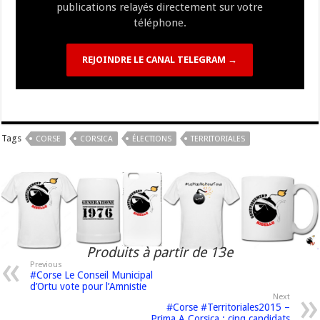
publications relayés directement sur votre
téléphone.
REJOINDRE LE CANAL TELEGRAM →
Tags
CORSE
CORSICA
ÉLECTIONS
TERRITORIALES
Produits à partir de 13e
Previous
#Corse Le Conseil Municipal
d’Ortu vote pour l’Amnistie
Next
#Corse #Territoriales2015 –
Prima A Corsica : cinq candidats