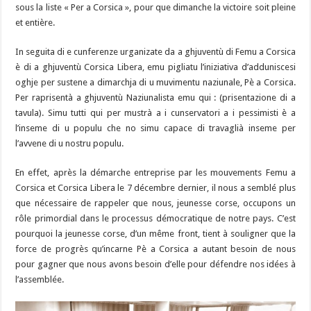
sous la liste « Per a Corsica », pour que dimanche la victoire soit pleine
et
entière.
In seguita di e cunferenze urganizate da a ghjuventù di Femu a Corsica
è di a ghjuventù Corsica Libera, emu pigliatu l’iniziativa d’adduniscesi
oghje per sustene a dimarchja di u muvimentu naziunale, Pè a Corsica.
Per raprisentà a ghjuventù Naziunalista emu qui : (prisentazione di a
tavula). Simu tutti qui per mustrà a i cunservatori a i pessimisti è a
l’inseme di u populu che no simu capace di travaglià inseme per
l’avvene di u nostru populu.
En effet, après la démarche entreprise par les mouvements Femu a
Corsica et Corsica Libera le 7 décembre dernier, il nous a semblé plus
que nécessaire de rappeler que nous, jeunesse corse, occupons un
rôle primordial dans le processus démocratique de notre pays. C’est
pourquoi la jeunesse corse, d’un même front, tient à souligner que la
force de progrès qu’incarne Pè a Corsica a autant besoin de nous
pour gagner que nous avons besoin d’elle pour défendre nos idées à
l’assemblée.