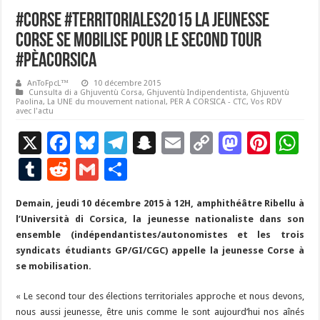
#Corse #Territoriales2015 La jeunesse
corse se mobilise pour le second tour
#PèACorsica
AnToFpcL™
10 décembre 2015
Cunsulta di a Ghjuventù Corsa
,
Ghjuventù Indipendentista
,
Ghjuventù
Paolina
,
La UNE du mouvement national
,
PER A CORSICA - CTC
,
Vos RDV
avec l'actu
X
F
Bl
T
S
E
C
M
Pi
W
ac
u
el
n
m
o
as
nt
h
T
R
G
P
e
es
e
a
ai
p
to
er
at
u
e
m
ar
Demain, jeudi 10 décembre 2015 à 12H, amphithéâtre Ribellu à
b
ky
gr
p
l
y
d
es
s
m
d
ai
ta
l’Università di Corsica, la jeunesse nationaliste dans son
o
a
c
Li
o
t
p
bl
di
l
g
ensemble (indépendantistes/autonomistes et les trois
o
m
h
n
n
p
syndicats étudiants GP/GI/CGC) appelle la jeunesse Corse à
r
t
er
se mobilisation.
k
at
k
« Le second tour des élections territoriales approche et nous devons,
nous aussi jeunesse, être unis comme le sont aujourd’hui nos aînés