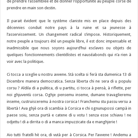
de prendre l’assemblée et de donner l’opportunité au peuple corse de
prendre en main son destin.
Il parait évident que le système claniste mis en place depuis des
décennies conduit notre pays à la ruine et sa jeunesse à
l’asservissement. Un changement radical s’impose. Historiquement,
notre peuple a toujours été un peuple libre, il est donc impensable et
inadmissible que nous soyons aujourd’hui esclaves ou objets de
quelques fonctionnements clientélistes et nauséabonds qui n’a rien à
voir avec la politique.
Ci tocca a sceglie u nostru avvene. Stà scelta si ferà sta dumenica 13 di
Dicembre manera democratica. Senza liberta chi ne sera di u populu
corsu ? Aldila di a pulitica, di u partitu, ci tocca à pensà, à riflette, per
noi ghjuventù corsa. Oghje pensemu inseme, dumane travaglieremu
inseme, custruisceremu à nostra corsica ! Franchemu stu passu versu a
libertà ! Ava ghjè ora di scambia à Corsica e chi ognunupossi campà in
paese soiu, senza purtà e catene di u votu ! senza esse schiavu ! ne
odjettu ! di a dirrita o di a manca impuzzicate da e manghjerie !
Aio tutti fratelli hè ora, di vutà per à Corsica. Per l’avvene ! Andemu a