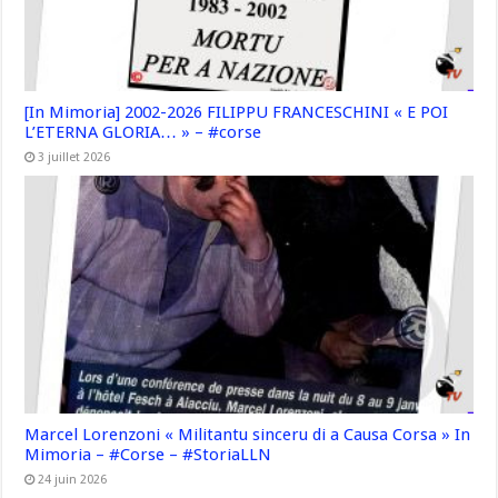
[In Mimoria] 2002-2026 FILIPPU FRANCESCHINI « E POI
L’ETERNA GLORIA… » – #corse
3 juillet 2026
Marcel Lorenzoni « Militantu sinceru di a Causa Corsa » In
Mimoria – #Corse – #StoriaLLN
24 juin 2026