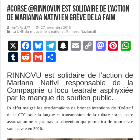
#Corse @RinnovuN est solidaire de l’action
de Marianna Nativi en grève de la faim
AnToFpcL™
27 novembre 2015
La UNE du mouvement national
,
Rinnovu Naziunali
X
F
Bl
T
S
E
C
M
Pi
W
ac
u
el
n
m
o
as
nt
h
T
R
G
P
e
es
e
a
ai
p
to
er
at
u
e
m
ar
b
ky
gr
p
l
y
d
es
s
RINNOVU est solidaire de l’action de
m
d
ai
ta
Mariana Nativi responsable de la
o
a
c
Li
o
t
p
bl
di
l
g
Compagnie u locu teatrale asphyxiée
o
m
h
n
n
p
r
t
er
par le manque de soutien public.
k
at
k
En effet malgré les proclamations de bonnes intentions de l’Exécutif
de la CTC pour la langue et transmission de la culture corse, cette
association ne reçoit pas la subvention qui permettra de poursuivre
son activité en 2016.