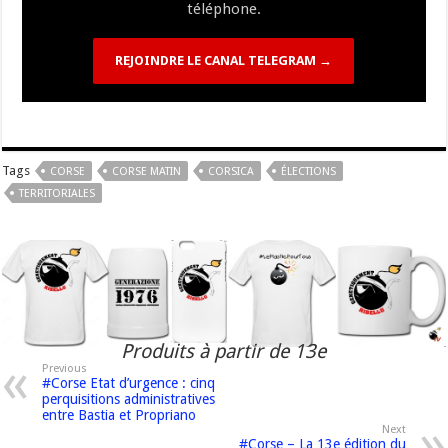
téléphone.
REJOINDRE LE CANAL TELEGRAM →
Tags
CORSE
CORSE MATIN
CORSICA
ÉLECTIONS
TERRITORIALES
Produits à partir de 13e
Previous
#Corse Etat d’urgence : cinq
perquisitions administratives
entre Bastia et Propriano
Next
#Corse – La 13e édition du