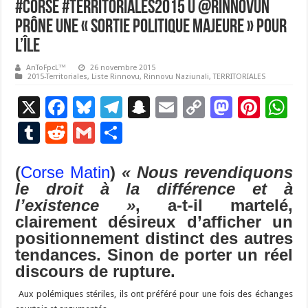
#Corse #Territoriales2015 U @RinnovuN
prône une « sortie politique majeure » pour
l’île
AnToFpcL™
26 novembre 2015
2015-Territoriales
,
Liste Rinnovu
,
Rinnovu Naziunali
,
TERRITORIALES
X
F
Bl
T
S
E
C
M
Pi
W
ac
u
el
n
m
o
as
nt
h
T
R
G
P
e
es
e
a
ai
p
to
er
at
u
e
m
ar
b
ky
gr
p
l
y
d
es
s
(
Corse Matin
)
« Nous revendiquons
m
d
ai
ta
le droit à la différence et à
o
a
c
Li
o
t
p
bl
di
l
g
l’existence »
, a-t-il martelé,
o
m
h
n
n
p
r
t
er
clairement désireux d’afficher un
k
at
k
positionnement distinct des autres
tendances. Sinon de porter un réel
discours de rupture.
Aux polémiques stériles, ils ont préféré pour une fois des échanges