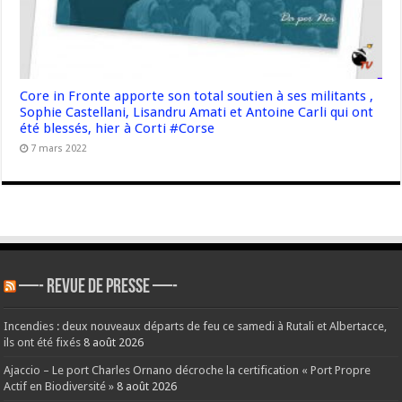
Core in Fronte apporte son total soutien à ses militants ,
Sophie Castellani, Lisandru Amati et Antoine Carli qui ont
été blessés, hier à Corti #Corse
7 mars 2022
—- REVUE DE PRESSE —-
Incendies : deux nouveaux départs de feu ce samedi à Rutali et Albertacce,
ils ont été fixés
8 août 2026
Ajaccio – Le port Charles Ornano décroche la certification « Port Propre
Actif en Biodiversité »
8 août 2026