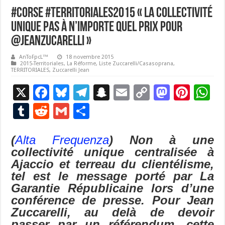
#Corse #Territoriales2015 « la Collectivité
Unique pas à n’importe quel prix pour
@JeanZucarelli »
AnToFpcL™
18 novembre 2015
2015-Territoriales
,
La Réforme
,
Liste Zuccarelli/Casasoprana
,
TERRITORIALES
,
Zuccarelli Jean
X
F
Bl
T
S
E
C
M
Pi
W
ac
u
el
n
m
o
as
nt
h
T
R
G
P
e
es
e
a
ai
p
to
er
at
u
e
m
ar
b
ky
gr
p
l
y
d
es
s
(
Alta Frequenza
)
Non à une
m
d
ai
ta
collectivité unique centralisée à
o
a
c
Li
o
t
p
bl
di
l
g
Ajaccio et terreau du clientélisme,
o
m
h
n
n
p
r
t
er
tel est le message porté par La
k
at
k
Garantie Républicaine lors d’une
conférence de presse. Pour Jean
Zuccarelli, au delà de devoir
passer par un référendum, cette