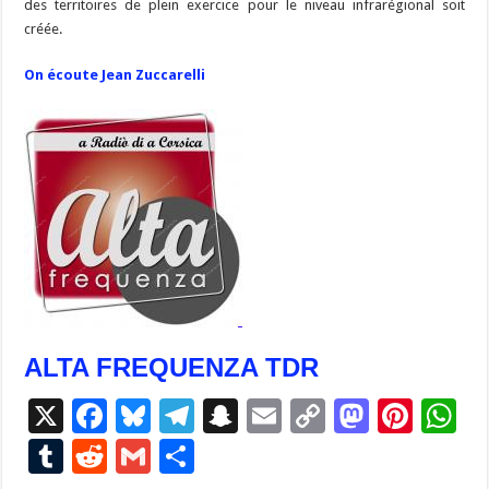
des territoires de plein exercice pour le niveau infrarégional soit
créée.
On écoute Jean Zuccarelli
ALTA FREQUENZA TDR
X
F
Bl
T
S
E
C
M
Pi
W
ac
u
el
n
m
o
as
nt
h
T
R
G
P
e
es
e
a
ai
p
to
er
at