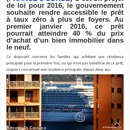
m
d
ai
ta
de loi pour 2016, le gouvernement
o
a
c
Li
o
t
p
bl
di
l
g
souhaite rendre accessible le prêt
o
m
h
n
n
p
r
t
er
à taux zéro à plus de foyers. Au
k
at
k
premier janvier 2016, ce prêt
pourrait atteindre 40 % du prix
d’achat d’un bien immobilier dans
le neuf.
Ce dispositif concerne les familles qui achètent une résidence
principale pour la première fois, ou qui n’ont pas bénéficié de ce prêt,
toujours concernant une résidence principale, depuis deux ans.