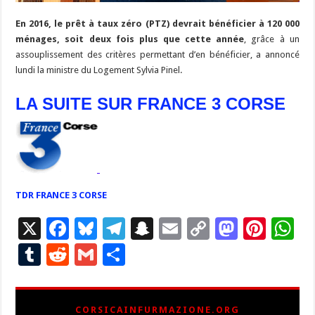
En 2016, le prêt à taux zéro (PTZ) devrait bénéficier à 120 000
ménages, soit deux fois plus que cette année
, grâce à un
assouplissement des critères permettant d’en bénéficier, a annoncé
lundi la ministre du Logement Sylvia Pinel.
LA SUITE SUR FRANCE 3 CORSE
TDR FRANCE 3 CORSE
X
F
Bl
T
S
E
C
M
Pi
W
ac
u
el
n
m
o
as
nt
h
T
R
G
P
e
es
e
a
ai
p
to
er
at
u
e
m
ar
b
ky
gr
p
l
y
d
es
s
m
d
ai
ta
CORSICAINFURMAZIONE.ORG