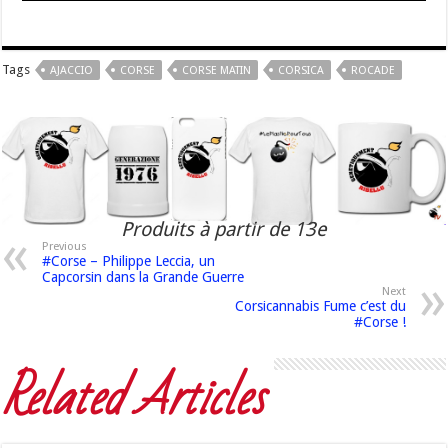
Tags
AJACCIO
CORSE
CORSE MATIN
CORSICA
ROCADE
Produits à partir de 13e
Previous
#Corse – Philippe Leccia, un
Capcorsin dans la Grande Guerre
Next
Corsicannabis Fume c’est du
#Corse !
Related Articles