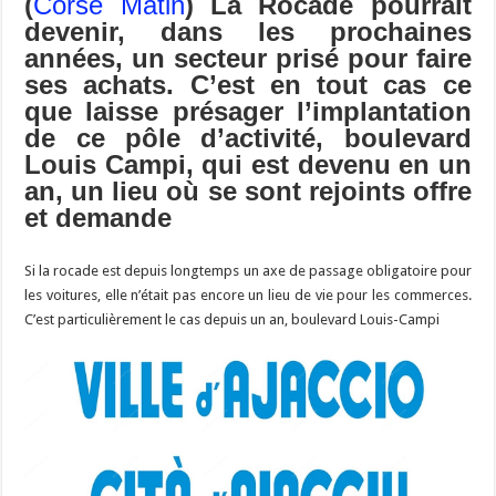
b
ky
gr
p
l
y
d
es
s
(
Corse Matin
) La Rocade pourrait
m
d
ai
ta
devenir, dans les prochaines
o
a
c
Li
o
t
p
bl
di
l
g
années, un secteur prisé pour faire
o
m
h
n
n
p
r
t
er
ses achats. C’est en tout cas ce
k
at
k
que laisse présager l’implantation
de ce pôle d’activité, boulevard
Louis Campi, qui est devenu en un
an, un lieu où se sont rejoints offre
et demande
Si la rocade est depuis longtemps un axe de passage obligatoire pour
les voitures, elle n’était pas encore un lieu de vie pour les commerces.
C’est particulièrement le cas depuis un an, boulevard Louis-Campi