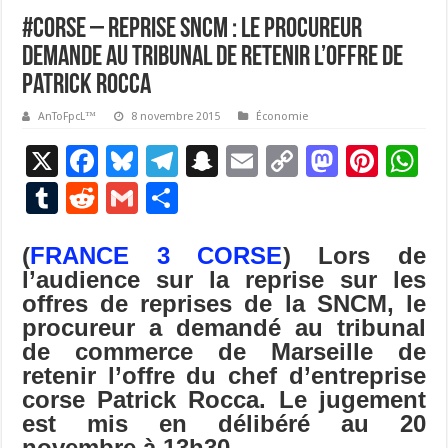
#Corse – Reprise SNCM : le procureur
demande au tribunal de retenir l’offre de
Patrick Rocca
AnToFpcL™
8 novembre 2015
Économie
X
F
Bl
T
S
E
C
M
Pi
W
ac
u
el
n
m
o
as
nt
h
T
R
G
P
e
es
e
a
ai
p
to
er
at
u
e
m
ar
b
ky
gr
p
l
y
d
es
s
(
FRANCE 3 CORSE
) Lors de
m
d
ai
ta
l’audience sur la reprise sur les
o
a
c
Li
o
t
p
bl
di
l
g
offres de reprises de la SNCM, le
o
m
h
n
n
p
r
t
er
procureur a demandé au tribunal
k
at
k
de commerce de Marseille de
retenir l’offre du chef d’entreprise
corse Patrick Rocca. Le jugement
est mis en délibéré au 20
novembre à 13h30.