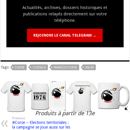
k
at
k
Actualités, archives, dossiers historiques et
publications relayés directement sur votre
téléphone.
REJOINDRE LE CANAL TELEGRAM →
Tags
CORSE
CORSICA
FRANCE3CORSE
SNCM
Produits à partir de 13e
Previous
#Corse – Elections territoriales :
la campagne se joue aussi sur les