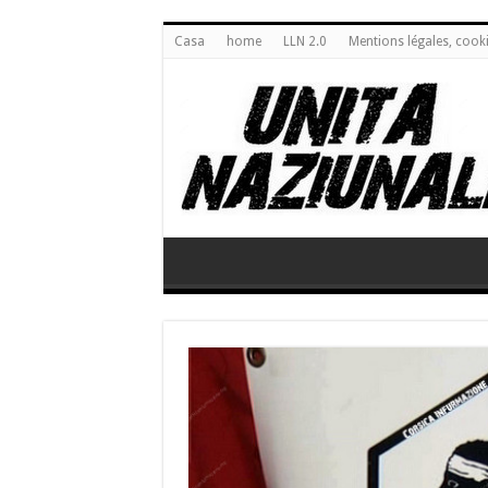
Casa
home
LLN 2.0
Mentions légales, cook