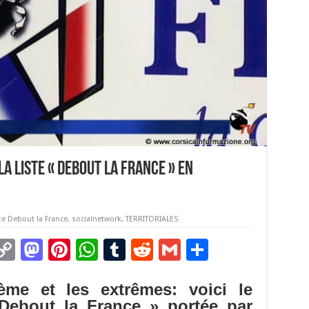
a liste « Debout la France » en
ste Debout la France
,
socialnetwork
,
TERRITORIALES
C
M
Pi
W
T
R
G
P
m
o
as
nt
h
u
e
m
ar
ème et les extrêmes: voici le
i
p
to
er
at
m
d
ai
ta
 Debout la France » portée par