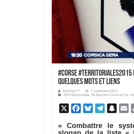
#corse #Territoriales2015 L
quelques mots et liens
AnToFpcL™
7 novembre 2015
2015-Territoriales
,
FN Fiamma Corsa et Cie
,
li
X
F
Bl
T
S
E
ac
u
el
n
« Combattre le syst
e
es
e
a
a
slogan de la liste «