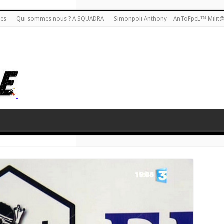
ies
Qui sommes nous ? A SQUADRA
Simonpoli Anthony – AnToFpcL™ Milit