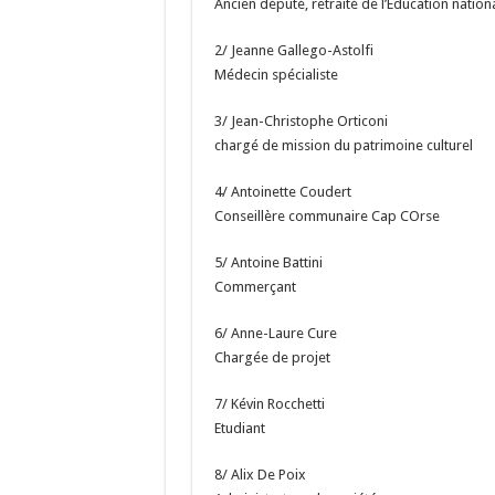
Ancien député, retraité de l’Education nation
2/ Jeanne Gallego-Astolfi
Médecin spécialiste
3/ Jean-Christophe Orticoni
chargé de mission du patrimoine culturel
4/ Antoinette Coudert
Conseillère communaire Cap COrse
5/ Antoine Battini
Commerçant
6/ Anne-Laure Cure
Chargée de projet
7/ Kévin Rocchetti
Etudiant
8/ Alix De Poix