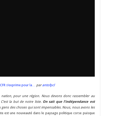
CFR s’exprime pour la…
par
antofpcl
 nation, pour une région. Nous devons donc rassembler au
est la but de notre liste.
On sait que l’indépendance est
ux gens des choses qui sont impensables. Nous, nous avons les
ste est une nouveauté dans le paysage politique corse puisque