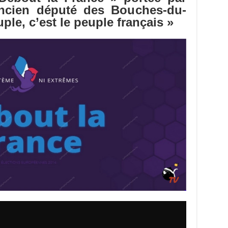
y
d
es
sA
bl
di
l
g
ancien député des Bouches-du-
Li
o
t
p
r
t
er
ple, c’est le peuple français »
n
n
p
k