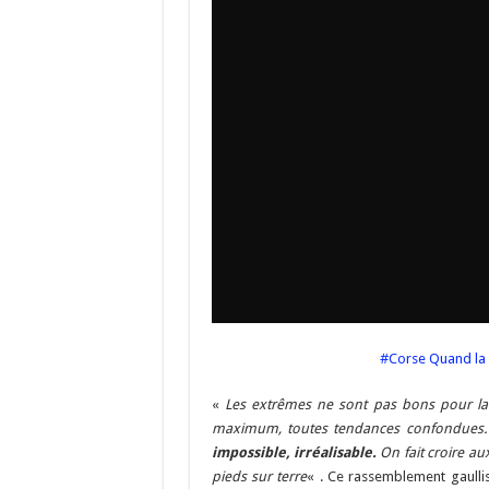
#Corse Quand la 
«
Les extrêmes ne sont pas bons pour la
maximum, toutes tendances confondues. C’
impossible, irréalisable.
On fait croire a
pieds sur terre
« . Ce rassemblement gaulli