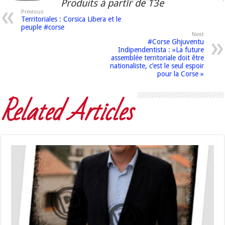
Produits à partir de 13e
Previous
Territoriales : Corsica Libera et le
peuple #corse
Next
#Corse Ghjuventu
Indipendentista : »La future
assemblée territoriale doit être
nationaliste, c’est le seul espoir
pour la Corse »
Related Articles