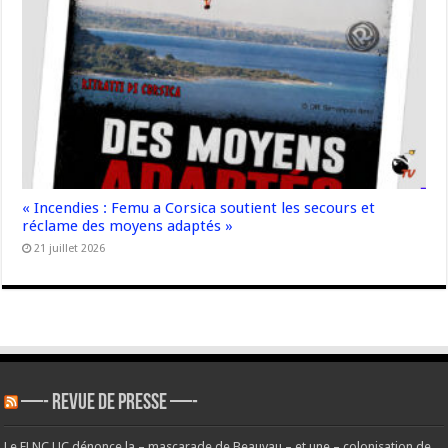
« Incendies : Femu a Corsica soutient les secours et
réclame des moyens adaptés »
21 juillet 2026
—- REVUE DE PRESSE —-
Le FLNC UC dénonce la – mascarade de Beauvau – et une – colonisation de