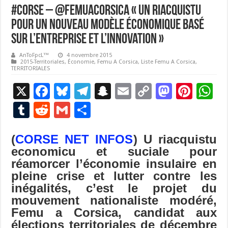
#Corse – @FemuACorsica « Un riacquistu
pour un nouveau modèle économique basé
sur l’entreprise et l’innovation »
AnToFpcL™
4 novembre 2015
2015-Territoriales
,
Économie
,
Femu A Corsica
,
Liste Femu A Corsica
,
TERRITORIALES
X
F
Bl
T
S
E
C
M
Pi
W
ac
u
el
n
m
o
as
nt
h
T
R
G
P
e
es
e
a
ai
p
to
er
at
u
e
m
ar
b
ky
gr
p
l
y
d
es
s
(
CORSE NET INFOS
) U riacquistu
m
d
ai
ta
economicu et suciale pour
o
a
c
Li
o
t
p
bl
di
l
g
réamorcer l’économie insulaire en
o
m
h
n
n
p
r
t
er
pleine crise et lutter contre les
k
at
k
inégalités, c’est le projet du
mouvement nationaliste modéré,
Femu a Corsica, candidat aux
élections territoriales de décembre