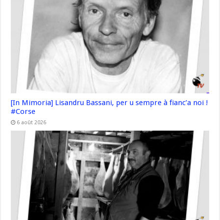
[In Mimoria] Lisandru Bassani, per u sempre à fianc’a noi !
#Corse
6 août 2026