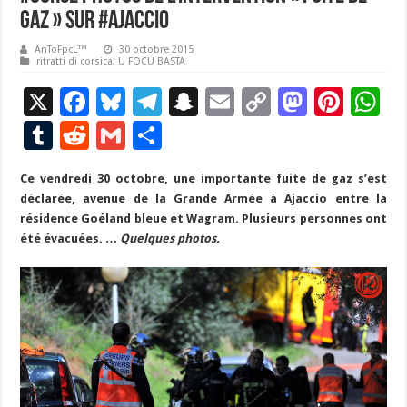
Gaz » sur #ajaccio
AnToFpcL™
30 octobre 2015
ritratti di corsica
,
U FOCU BASTA
X
F
Bl
T
S
E
C
M
Pi
W
ac
u
el
n
m
o
as
nt
h
T
R
G
P
e
es
e
a
ai
p
to
er
at
u
e
m
ar
Ce vendredi 30 octobre, une importante fuite de gaz s’est
b
ky
gr
p
l
y
d
es
s
m
d
ai
ta
déclarée, avenue de la Grande Armée à Ajaccio entre la
o
a
c
Li
o
t
p
bl
di
l
g
résidence Goéland bleue et Wagram. Plusieurs personnes ont
o
m
h
n
n
p
été évacuées. …
Quelques photos.
r
t
er
k
at
k