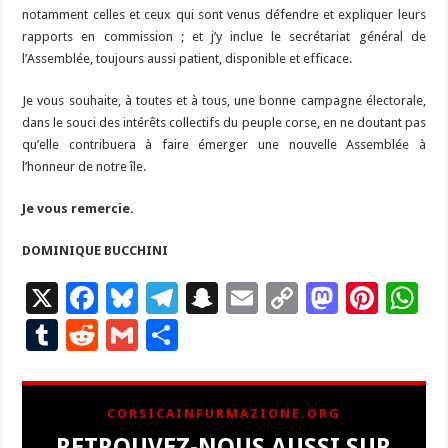
notamment celles et ceux qui sont venus défendre et expliquer leurs
rapports en commission ; et j’y inclue le secrétariat général de
l’Assemblée, toujours aussi patient, disponible et efficace.
Je vous souhaite, à toutes et à tous, une bonne campagne électorale,
dans le souci des intérêts collectifs du peuple corse, en ne doutant pas
qu’elle contribuera à faire émerger une nouvelle Assemblée à
l’honneur de notre île.
Je vous remercie.
DOMINIQUE BUCCHINI
X
F
Bl
T
S
E
C
M
Pi
W
ac
u
el
n
m
o
as
nt
h
T
R
G
P
e
es
e
a
ai
p
to
er
at
u
e
m
ar
b
ky
gr
p
l
y
d
es
s
m
d
ai
ta
CORSICAINFURMAZIONE.ORG
o
a
c
Li
o
t
p
bl
di
l
g
RETROUVEZ-NOUS AUSSI SUR