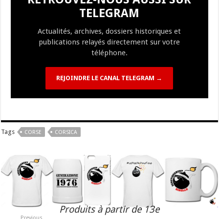
o
m
h
n
n
p
r
t
er
TELEGRAM
k
at
k
Actualités, archives, dossiers historiques et
publications relayés directement sur votre
téléphone.
REJOINDRE LE CANAL TELEGRAM →
Tags
CORSE
CORSICA
Produits à partir de 13e
Previous