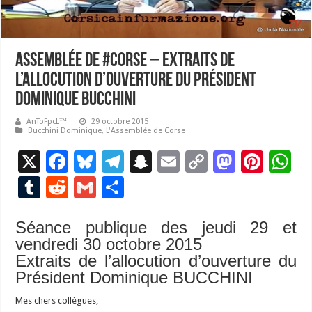
Assemblée de #corse – Extraits de
l’allocution d’ouverture du Président
Dominique BUCCHINI
AnToFpcL™
29 octobre 2015
Bucchini Dominique
,
L'Assemblée de Corse
X
F
Bl
T
S
E
C
M
Pi
W
ac
u
el
n
m
o
as
nt
h
T
R
G
P
e
es
e
a
ai
p
to
er
at
u
e
m
ar
b
ky
gr
p
l
y
d
es
s
Séance publique des jeudi 29 et
m
d
ai
ta
vendredi 30 octobre 2015
o
a
c
Li
o
t
p
bl
di
l
g
Extraits de l’allocution d’ouverture du
o
m
h
n
n
p
r
t
er
Président Dominique BUCCHINI
k
at
k
Mes chers collègues,