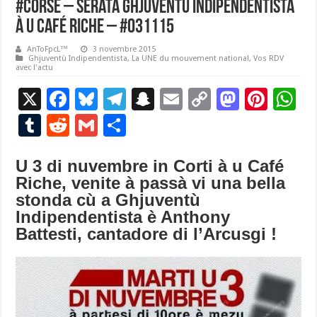
#Corse – Serata Ghjuventù Indipendentista
à u Café Riche – #031115
AnToFpcL™
3 novembre 2015
Ghjuventù Indipendentista
,
La UNE du mouvement national
,
Vos RDV
avec l'actu
X
F
Bl
T
S
E
C
M
Pi
W
ac
u
el
n
m
o
as
nt
h
T
R
G
P
e
es
e
a
ai
p
to
er
at
u
e
m
ar
b
ky
gr
p
l
y
d
es
s
U 3 di nuvembre in Corti à u Café
m
d
ai
ta
Riche, venite à passà vi una bella
o
a
c
Li
o
t
p
bl
di
l
g
stonda cù a Ghjuventù
o
m
h
n
n
p
r
t
er
Indipendentista è Anthony
k
at
k
Battesti, cantadore di l’Arcusgi !