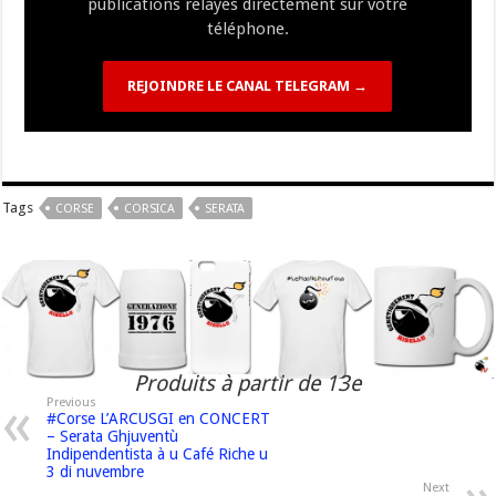
publications relayés directement sur votre
téléphone.
REJOINDRE LE CANAL TELEGRAM →
Tags
CORSE
CORSICA
SERATA
Produits à partir de 13e
Previous
#Corse L’ARCUSGI en CONCERT
– Serata Ghjuventù
Indipendentista à u Café Riche u
3 di nuvembre
Next