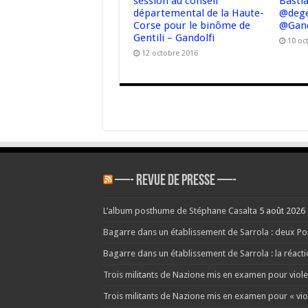
session au conseil
Bastia
départemental de la Haute-
@dege
Corse pour le binôme de
@Gand
Gentili – Gandolfi
10 oc
12 octobre 2016
—- REVUE DE PRESSE —-
L’album posthume de Stéphane Casalta
5 août 2026
Bagarre dans un établissement de Sarrola : deux Poid
Bagarre dans un établissement de Sarrola : la réact
Trois militants de Nazione mis en examen pour viole
Trois militants de Nazione mis en examen pour « vi