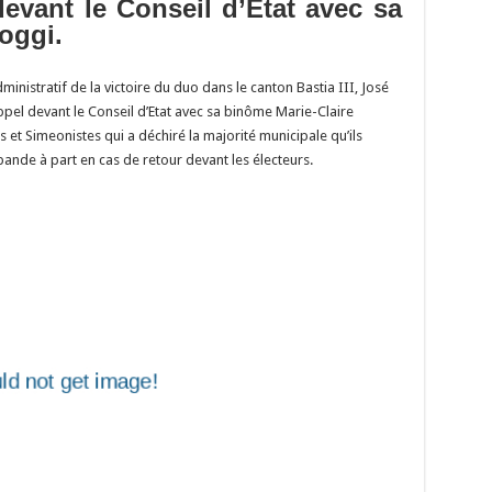
Li
o
t
p
r
t
er
 devant le Conseil d’Etat avec sa
oggi.
n
n
p
k
ministratif de la victoire du duo dans le canton Bastia III, José
appel devant le Conseil d’Etat avec sa binôme Marie-Claire
s et Simeonistes qui a déchiré la majorité municipale qu’ils
 bande à part en cas de retour devant les électeurs.