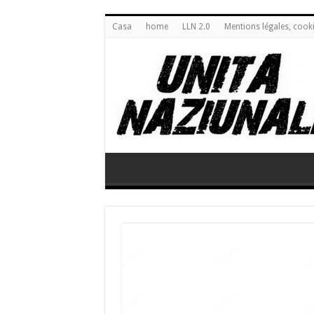
Casa
home
LLN 2.0
Mentions légales, cook