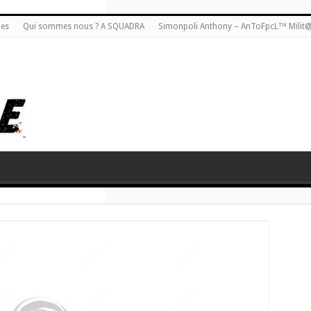
ies
Qui sommes nous ? A SQUADRA
Simonpoli Anthony – AnToFpcL™ Milit