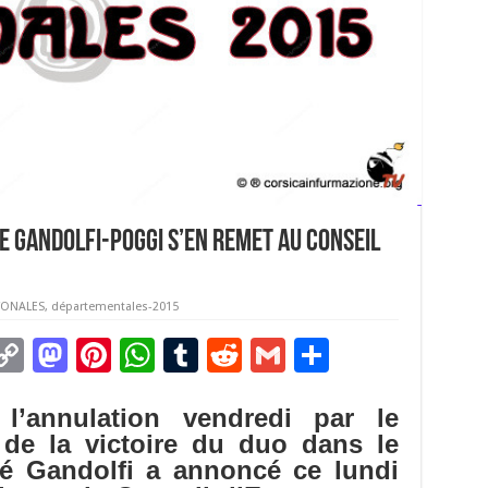
ôme Gandolfi-Poggi s’en remet au conseil
ONALES
,
départementales-2015
C
M
Pi
W
T
R
G
P
m
o
as
nt
h
u
e
m
ar
l’annulation vendredi par le
i
p
to
er
at
m
d
ai
ta
f de la victoire du duo dans le
y
d
es
sA
bl
di
l
g
osé Gandolfi a annoncé ce lundi