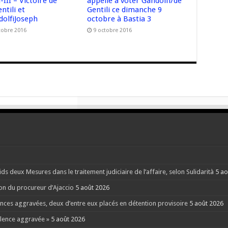
-III – Victoire de
appelle à voter Gandolfi/de
ntili et
Gentili ce dimanche 9
olfiJoseph
octobre à Bastia 3
tobre 2016
9 octobre 2016
s deux Mesures dans le traitement judiciaire de l’affaire, selon Sulidarità
5 ao
ion du procureur d’Ajaccio
5 août 2026
nces aggravées, deux d’entre eux placés en détention provisoire
5 août 2026
olence aggravée »
5 août 2026