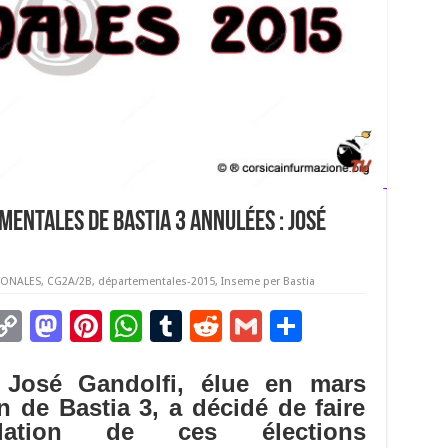
entales de Bastia 3 annulées : José
ONALES
,
CG2A/2B
,
départementales-2015
,
Inseme per Bastia
C
M
Pi
W
T
R
G
P
m
o
as
nt
h
u
e
m
ar
 José Gandolfi, élue en mars
i
p
to
er
at
m
d
ai
ta
n de Bastia 3, a décidé de faire
y
d
es
sA
bl
di
l
g
lation de ces élections