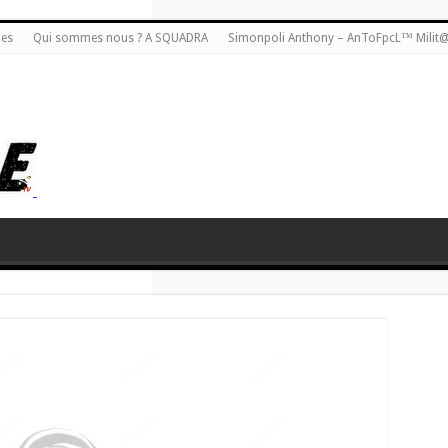
ies
Qui sommes nous ? A SQUADRA
Simonpoli Anthony – AnToFpcL™ Milit