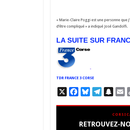
« Marie-Claire Poggi est une personne que j
d’être compliqué » a indiqué José Gandolfi.
LA SUITE SUR FRAN
TDR FRANCE 3 CORSE
X
F
Bl
T
S
E
ac
u
el
n
e
es
e
a
a
CORSIC
b
ky
gr
p
l
RETROUVEZ-NO
o
a
c