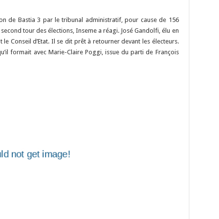
Li
o
t
p
r
t
er
n
n
p
ton de Bastia 3 par le tribunal administratif, pour cause de 156
k
 second tour des élections, Inseme a réagi. José Gandolfi, élu en
le Conseil d’Etat. Il se dit prêt à retourner devant les électeurs.
il formait avec Marie-Claire Poggi, issue du parti de François