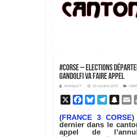
#corse – Elections départem
Gandolfi va faire appel
AnToFpcL™
29 octobre 2015
CANT
X
F
Bl
T
S
E
ac
u
el
n
(
FRANCE 3 CORSE
)
e
es
e
a
a
dernier dans le canto
b
ky
gr
p
l
appel de l’annu