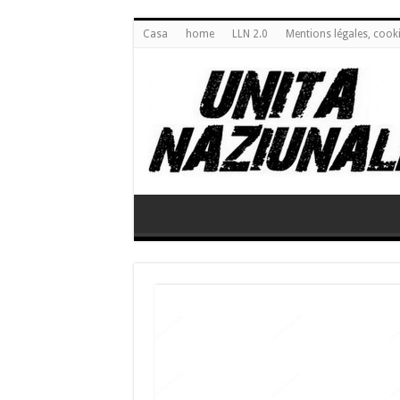
Casa
home
LLN 2.0
Mentions légales, cook