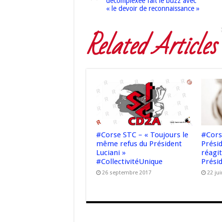
décomplexée fait le buzz avec
« le devoir de reconnaissance »
Related Articles
#Cors
#Corse STC – « Toujours le
Présid
même refus du Président
réagi
Luciani »
Prési
#CollectivitéUnique
22 ju
26 septembre 2017