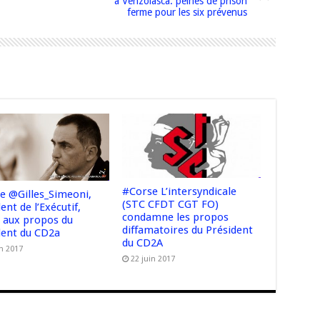
à Venzolasca: peines de prison
ferme pour les six prévenus
#Corse L’intersyndicale
e @Gilles_Simeoni,
(STC CFDT CGT FO)
ent de l’Exécutif,
condamne les propos
t aux propos du
diffamatoires du Président
dent du CD2a
du CD2A
in 2017
22 juin 2017