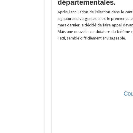
o
a
c
départementales.
o
m
h
Après l’annulation de l’élection dans le can
k
at
signatures divergentes entre le premier et le
mars dernier, a décidé de faire appel devant 
Mais une nouvelle candidature du binôme qu’
Tatti, semble difficilement envisageable.