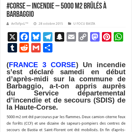
#Corse – Incendie – 5000 m2 brûlés à
Barbaggio
AnToFpcL™
28 octobre 2015
U FOCU BASTA
X
F
Bl
T
S
E
C
M
Pi
W
ac
u
el
n
m
o
as
nt
h
T
R
G
P
e
es
e
a
ai
p
to
er
at
u
e
m
ar
b
ky
gr
p
l
y
d
es
s
(
FRANCE 3 CORSE
) Un incendie
m
d
ai
ta
s’est déclaré samedi en début
o
a
c
Li
o
t
p
bl
di
l
g
d’après-midi sur la commune de
o
m
h
n
n
p
r
t
er
Barbaggio, a-t-on appris auprès
k
at
k
du Service départemental
d’incendie et de secours (SDIS) de
la Haute-Corse.
5000 m2 ont été parcourus par les flammes. Deux camion-citerne feux
de forêts (CCF) et une dizaine de sapeurs-pompiers des centres de
secours de Bastia et Saint-Florent ont été mobilisés. En fin d’après-