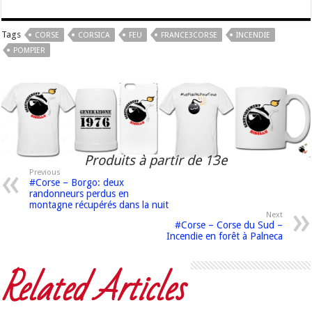
Tags
CORSE
CORSICA
FEU
FRANCE3CORSE
INCENDIE
POMPIER
Produits à partir de 13e
Previous
#Corse – Borgo: deux
randonneurs perdus en
montagne récupérés dans la nuit
Next
#Corse – Corse du Sud –
Incendie en forêt à Palneca
Related Articles