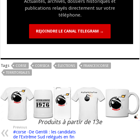
Actualités, archives, dossiers historiques et
publications relayés directement sur votre
téléphone.
REJOINDRE LE CANAL TELEGRAM →
Tags
CORSE
CORSICA
ÉLECTIONS
FRANCE3CORSE
TERRITORIALES
Produits à partir de 13e
Previous
#corse -De Gentili : les candidats
de l’Extrême Sud relégués en fin