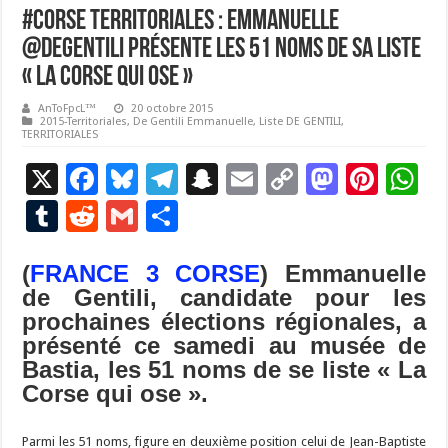
#Corse Territoriales : Emmanuelle
@deGentili présente les 51 noms de sa liste
« La Corse qui ose »
AnToFpcL™
20 octobre 2015
2015-Territoriales
,
De Gentili Emmanuelle
,
Liste DE GENTILI
,
TERRITORIALES
X
F
Bl
T
S
E
C
M
Pi
W
ac
u
el
n
m
o
as
nt
h
T
R
G
P
e
es
e
a
ai
p
to
er
at
u
e
m
ar
b
ky
gr
p
l
y
d
es
s
(
FRANCE 3 CORSE
) Emmanuelle
m
d
ai
ta
de Gentili, candidate pour les
o
a
c
Li
o
t
p
bl
di
l
g
prochaines élections régionales, a
o
m
h
n
n
p
r
t
er
présenté ce samedi au musée de
k
at
k
Bastia, les 51 noms de se liste « La
Corse qui ose ».
Parmi les 51 noms, figure en deuxième position celui de Jean-Baptiste