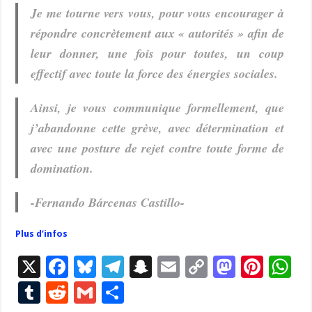
Je me tourne vers vous, pour vous encourager à
répondre concrètement aux « autorités » afin de
leur donner, une fois pour toutes, un coup
effectif avec toute la force des énergies sociales.
Ainsi, je vous communique formellement, que
j’abandonne cette grève, avec détermination et
avec une posture de rejet contre toute forme de
domination.
-Fernando Bárcenas Castillo-
Plus d’infos
X
F
Bl
T
S
E
C
M
Pi
W
ac
u
el
n
m
o
as
nt
h
T
R
G
P
e
es
e
a
ai
p
to
er
at