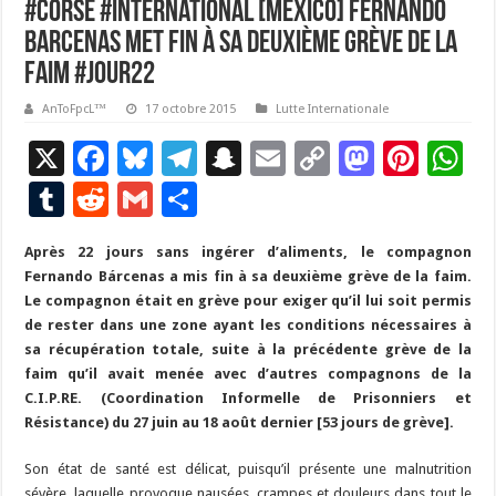
#corse #international [Mexico] Fernando
Barcenas met fin à sa deuxième grève de la
faim #Jour22
AnToFpcL™
17 octobre 2015
Lutte Internationale
X
F
Bl
T
S
E
C
M
Pi
W
ac
u
el
n
m
o
as
nt
h
T
R
G
P
e
es
e
a
ai
p
to
er
at
u
e
m
ar
Après 22 jours sans ingérer d’aliments, le compagnon
b
ky
gr
p
l
y
d
es
s
m
d
ai
ta
Fernando Bárcenas a mis fin à sa deuxième grève de la faim.
o
a
c
Li
o
t
p
bl
di
l
g
Le compagnon était en grève pour exiger qu’il lui soit permis
o
m
h
n
n
p
de rester dans une zone ayant les conditions nécessaires à
r
t
er
sa récupération totale, suite à la précédente grève de la
k
at
k
faim qu’il avait menée avec d’autres compagnons de la
C.I.P.RE. (Coordination Informelle de Prisonniers et
Résistance) du 27 juin au 18 août dernier [53 jours de grève].
Son état de santé est délicat, puisqu’il présente une malnutrition
sévère, laquelle provoque nausées, crampes et douleurs dans tout le