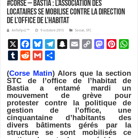
#Corse – Bastia : l’association des
locataires se mobilise contre la direction
de l’office de l’habitat
AnToFpcL™
9 octobre 2015
Social
,
STC
X
F
Bl
T
S
E
C
M
Pi
W
ac
u
el
n
m
o
as
nt
h
T
R
G
P
e
es
e
a
ai
p
to
er
at
u
e
m
ar
b
ky
gr
p
l
y
d
es
s
(
Corse Matin
) Alors que la section
m
d
ai
ta
STC de l’office de l’habitat de
o
a
c
Li
o
t
p
bl
di
l
g
Bastia a entamé mardi un
o
m
h
n
n
p
r
t
er
mouvement de grève pour
k
at
k
protester contre la politique de
gestion de l’office, une
cinquantaine d’habitants des
divers bâtiments gérés par la
structure se sont mobilisés ce