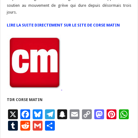
soutien au mouvement de grève qui dure depuis désormais trois
jours.
LIRE LA SUITE DIRECTEMENT SUR LE SITE DE CORSE MATIN
TDR CORSE MATIN
X
F
Bl
T
S
E
C
M
Pi
W
ac
u
el
n
m
o
as
nt
h
T
R
G
P
e
es
e
a
ai
p
to
er
at
u
e
m
ar