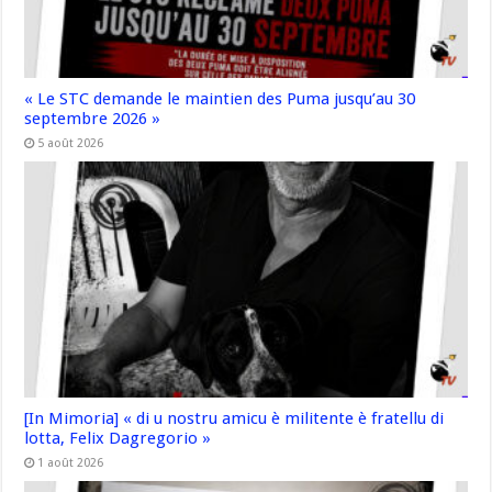
« Le STC demande le maintien des Puma jusqu’au 30
septembre 2026 »
5 août 2026
[In Mimoria] « di u nostru amicu è militente è fratellu di
lotta, Felix Dagregorio »
1 août 2026