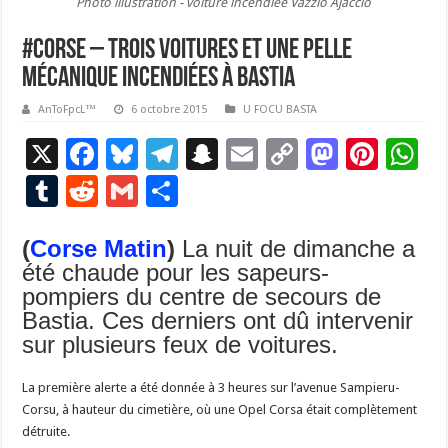
Photo illustration - voiture incendiée Vazzio Ajaccio
#Corse – Trois voitures et une pelle
mécanique incendiées à Bastia
AnToFpcL™
6 octobre 2015
U FOCU BASTA
X
F
Bl
T
S
E
C
M
Pi
W
ac
u
el
n
m
o
as
nt
h
T
R
G
P
e
es
e
a
ai
p
to
er
at
u
e
m
ar
b
ky
gr
p
l
y
d
es
s
(
Corse Matin
)
La nuit de dimanche a
m
d
ai
ta
été chaude pour les sapeurs-
o
a
c
Li
o
t
p
bl
di
l
g
pompiers du centre de secours de
o
m
h
n
n
p
r
t
er
Bastia. Ces derniers ont dû intervenir
k
at
k
sur plusieurs feux de voitures.
La première alerte a été donnée à 3 heures sur l’avenue Sampieru-
Corsu, à hauteur du cimetière, où une Opel Corsa était complètement
détruite.