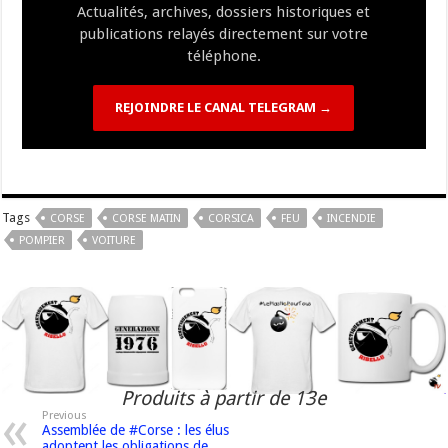
Actualités, archives, dossiers historiques et
publications relayés directement sur votre
téléphone.
REJOINDRE LE CANAL TELEGRAM →
Tags
CORSE
CORSE MATIN
CORSICA
FEU
INCENDIE
POMPIER
VOITURE
Produits à partir de 13e
Previous
Assemblée de #Corse : les élus
adoptent les obligations de