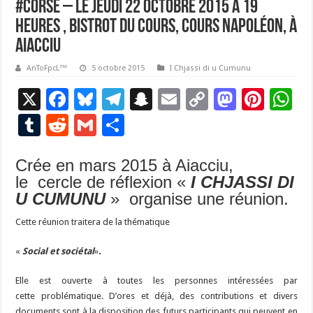
#Corse – le jeudi 22 octobre 2015 à 19
heures , Bistrot du Cours, cours Napoléon, à
Aiacciu
AnToFpcL™
5 octobre 2015
I Chjassi di u Cumunu
X
F
Bl
T
S
E
C
M
Pi
W
ac
u
el
n
m
o
as
nt
h
T
R
G
P
e
es
e
a
ai
p
to
er
at
u
e
m
ar
b
ky
gr
p
l
y
d
es
s
Crée en mars 2015 à Aiacciu,
m
d
ai
ta
le cercle de réflexion «
I CHJASSI DI
o
a
c
Li
o
t
p
bl
di
l
g
U CUMUNU
» organise une réunion.
o
m
h
n
n
p
r
t
er
Cette réunion traitera de la thématique
k
at
k
«
Social et sociétal
»
.
Elle est ouverte à toutes les personnes intéressées par
cette problématique. D’ores et déjà, des contributions et divers
documents sont à la disposition des futurs participants qui peuvent en