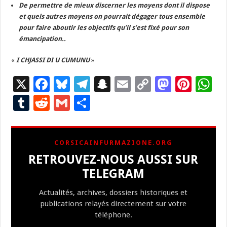
De permettre de mieux discerner les moyens dont il dispose
et quels autres moyens on pourrait dégager tous ensemble
pour faire aboutir les objectifs qu’il s’est fixé pour son
émancipation..
«
I CHJASSI DI U CUMUNU
»
X
F
Bl
T
S
E
C
M
Pi
W
ac
u
el
n
m
o
as
nt
h
T
R
G
P
e
es
e
a
ai
p
to
er
at
u
e
m
ar
b
ky
gr
p
l
y
d
es
s
m
d
ai
ta
CORSICAINFURMAZIONE.ORG
o
a
c
Li
o
t
p
bl
di
l
g
RETROUVEZ-NOUS AUSSI SUR
o
m
h
n
n
p
r
t
er
TELEGRAM
k
at
k
Actualités, archives, dossiers historiques et
publications relayés directement sur votre
téléphone.