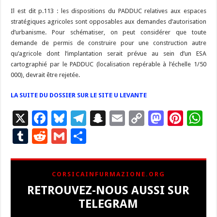
Il est dit p.113 : les dispositions du PADDUC relatives aux espaces
stratégiques agricoles sont opposables aux demandes d’autorisation
d’urbanisme. Pour schématiser, on peut considérer que toute
demande de permis de construire pour une construction autre
qu’agricole dont l’implantation serait prévue au sein d’un ESA
cartographié par le PADDUC (localisation repérable à l’échelle 1/50
000), devrait être rejetée.
LA SUITE DU DOSSIER SUR LE SITE U LEVANTE
X
F
Bl
T
S
E
C
M
Pi
W
ac
u
el
n
m
o
as
nt
h
T
R
G
P
e
es
e
a
ai
p
to
er
at
u
e
m
ar
b
ky
gr
p
l
y
d
es
s
m
d
ai
ta
CORSICAINFURMAZIONE.ORG
o
a
c
Li
o
t
p
bl
di
l
g
RETROUVEZ-NOUS AUSSI SUR
o
m
h
n
n
p
r
t
er
TELEGRAM
k
at
k