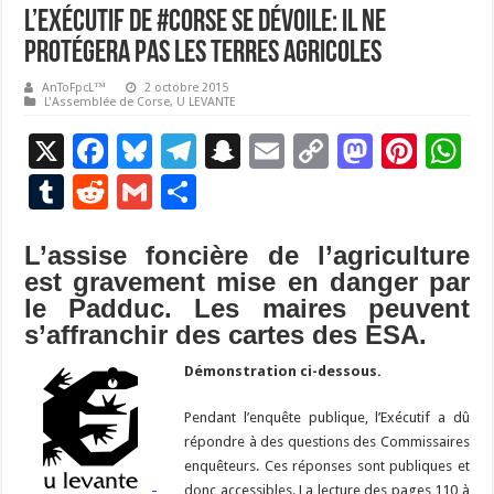
L’Exécutif de #Corse se dévoile: il ne
protégera pas les terres agricoles
AnToFpcL™
2 octobre 2015
L'Assemblée de Corse
,
U LEVANTE
X
F
Bl
T
S
E
C
M
Pi
W
ac
u
el
n
m
o
as
nt
h
T
R
G
P
e
es
e
a
ai
p
to
er
at
u
e
m
ar
b
ky
gr
p
l
y
d
es
s
L’assise foncière de l’agriculture
m
d
ai
ta
est gravement mise en danger par
o
a
c
Li
o
t
p
bl
di
l
g
le Padduc. Les maires peuvent
o
m
h
n
n
p
r
t
er
s’affranchir des cartes des ESA.
k
at
k
Démonstration ci-dessous.
Pendant l’enquête publique, l’Exécutif a dû
répondre à des questions des Commissaires
enquêteurs. Ces réponses sont publiques et
donc accessibles. La lecture des pages 110 à