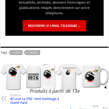
Actualités, archives, dossiers historiques et
publications relayés directement sur votre
téléphone.
REJOINDRE LE CANAL TELEGRAM →
Tags
CORSE
CORSICA
Produits à partir de 13e
Previous
#Corse Le PNC rend hommage à
Dumè Parsi
Next