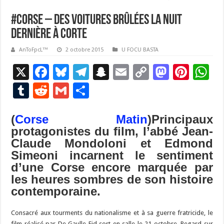
#Corse – Des voitures brûlées la nuit
dernière à Corte
AnToFpcL™
2 octobre 2015
U FOCU BASTA
X
F
Bl
T
S
E
C
M
Pi
W
ac
u
el
n
m
o
as
nt
h
T
R
G
P
e
es
e
a
ai
p
to
er
at
u
e
m
ar
b
ky
gr
p
l
y
d
es
s
(
Corse Matin
)Principaux
m
d
ai
ta
protagonistes du film, l’abbé Jean-
o
a
c
Li
o
t
p
bl
di
l
g
Claude Mondoloni et Edmond
o
m
h
n
n
p
r
t
er
Simeoni incarnent le sentiment
k
at
k
d’une Corse encore marquée par
les heures sombres de son histoire
contemporaine.
Consacré aux tourments du nationalisme et à sa guerre fratricide, le
film réalisé par De Gaulle Eid sort en salle le 21 octobre. Regard sur