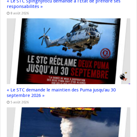
« Le STC Spinghjifocu demande à l’État de prendre ses
responsabilités »
8 août 2026
« Le STC demande le maintien des Puma jusqu’au 30
septembre 2026 »
5 août 2026