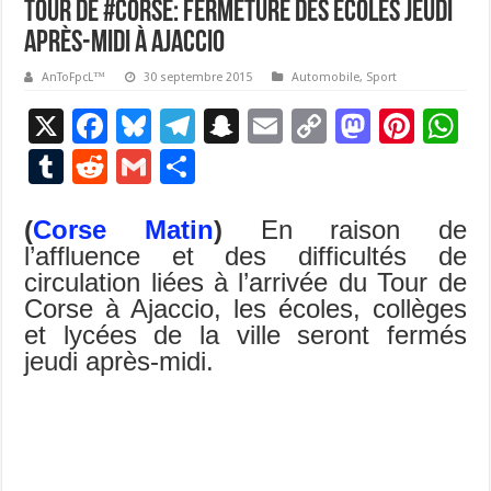
Tour de #Corse: fermeture des écoles jeudi
après-midi à Ajaccio
AnToFpcL™
30 septembre 2015
Automobile
,
Sport
X
F
Bl
T
S
E
C
M
Pi
W
ac
u
el
n
m
o
as
nt
h
T
R
G
P
e
es
e
a
ai
p
to
er
at
u
e
m
ar
b
ky
gr
p
l
y
d
es
s
(
Corse Matin
)
En raison de
m
d
ai
ta
l’affluence et des difficultés de
o
a
c
Li
o
t
p
bl
di
l
g
circulation liées à l’arrivée du Tour de
o
m
h
n
n
p
r
t
er
Corse à Ajaccio, les écoles, collèges
k
at
k
et lycées de la ville seront fermés
jeudi après-midi.