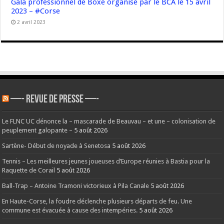
Gala professionnel de Boxe organisé par le BCA le 15 avril
2023 – #Corse
2 avril 2023
—- REVUE DE PRESSE —-
Le FLNC UC dénonce la – mascarade de Beauvau – et une – colonisation de
peuplement galopante –
5 août 2026
Sartène- Début de noyade à Senetosa
5 août 2026
Tennis – Les meilleures jeunes joueuses d’Europe réunies à Bastia pour la
Raquette de Corail
5 août 2026
Ball-Trap – Antoine Tramoni victorieux à Pila Canale
5 août 2026
En Haute-Corse, la foudre déclenche plusieurs départs de feu. Une
commune est évacuée à cause des intempéries.
5 août 2026