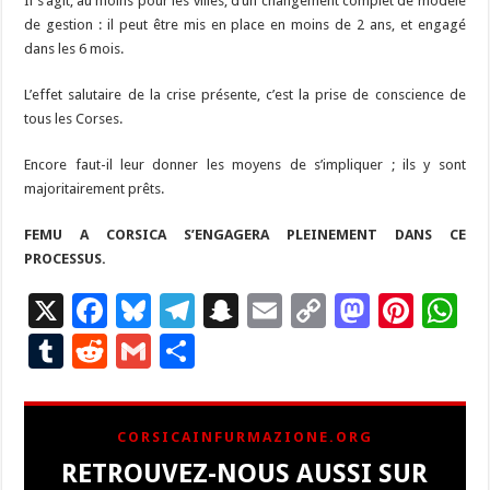
Il s’agit, au moins pour les villes, d’un changement complet de modèle
de gestion : il peut être mis en place en moins de 2 ans, et engagé
dans les 6 mois.
L’effet salutaire de la crise présente, c’est la prise de conscience de
tous les Corses.
Encore faut-il leur donner les moyens de s’impliquer ; ils y sont
majoritairement prêts.
FEMU A CORSICA S’ENGAGERA PLEINEMENT DANS CE
PROCESSUS.
X
F
Bl
T
S
E
C
M
Pi
W
ac
u
el
n
m
o
as
nt
h
T
R
G
P
e
es
e
a
ai
p
to
er
at
u
e
m
ar
b
ky
gr
p
l
y
d
es
s
m
d
ai
ta
CORSICAINFURMAZIONE.ORG
o
a
c
Li
o
t
p
bl
di
l
g
RETROUVEZ-NOUS AUSSI SUR
o
m
h
n
n
p