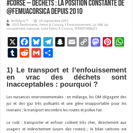
#Corse – DÉCHETS : LA POSITION CONSTANTE DE
@FEMUACORSICA DEPUIS 2010
AnToFpcL™
24 septembre 2015
2015-Territoriales
,
Femu A Corsica
,
L'Environnement
,
La UNE du
mouvement national
,
Liste Femu A Corsica
,
TERRITORIALES
X
F
Bl
T
S
E
C
M
Pi
W
ac
u
el
n
m
o
as
nt
h
T
R
G
P
e
es
e
a
ai
p
to
er
at
u
e
m
ar
b
ky
gr
p
l
y
d
es
s
1) Le transport et l’enfouissement
m
d
ai
ta
en vrac des déchets sont
o
a
c
Li
o
t
p
bl
di
l
g
inacceptables : pourquoi ?
o
m
h
n
n
p
r
t
er
k
at
k
Les nuisances environnementales : en mélange, les OM dégagent des
jus et des gaz très polluants et une gêne insupportable pour les
riverains ; le transport encombre les routes et pollue l’air.
Le coût : transporter et enfouir coûtent très cher, directement aux
usagers et indirectement (usure des routes) ; le bilan carbone est