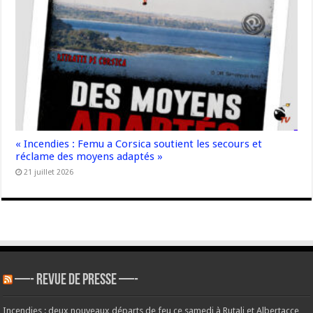
« Incendies : Femu a Corsica soutient les secours et
réclame des moyens adaptés »
21 juillet 2026
—- REVUE DE PRESSE —-
Incendies : deux nouveaux départs de feu ce samedi à Rutali et Albertacce,