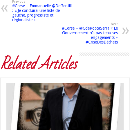
Previous
#Corse – Emmanuelle @DeGentili
: « Je conduirai une liste de
gauche, progressiste et
régionaliste »
Next
#Corse – @CdeRoccaSerra « Le
Gouvernement n’a pas tenu ses
engagements »
#CriseDesDéchets
Related Articles