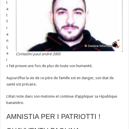
t
a
t
f
r
a
n
ç
a
Contadini paul andré 2005
i
s fait preuve une fois de plus de toute son humanité.
Aujourd’hui la vie de ce père de famille est en danger, son état de
santé est précaire.
L’état reste dans son mutisme et continue d’appliquer sa république
bananière.
AMNISTIA PER I PATRIOTTI !