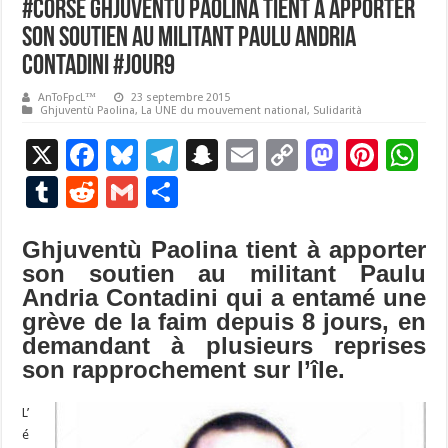
#Corse Ghjuventù Paolina tient à apporter
son soutien au militant Paulu Andria
Contadini #Jour9
AnToFpcL™
23 septembre 2015
Ghjuventù Paolina
,
La UNE du mouvement national
,
Sulidarità
X
F
Bl
T
S
E
C
M
Pi
W
ac
u
el
n
m
o
as
nt
h
T
R
G
P
e
es
e
a
ai
p
to
er
at
u
e
m
ar
b
ky
gr
p
l
y
d
es
s
Ghjuventù Paolina tient à apporter
m
d
ai
ta
son soutien au militant Paulu
o
a
c
Li
o
t
p
bl
di
l
g
Andria Contadini qui a entamé une
o
m
h
n
n
p
r
t
er
grève de la faim depuis 8 jours, en
k
at
k
demandant à plusieurs reprises
son rapprochement sur l’île.
L’
é