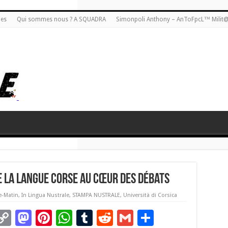
ies
Qui sommes nous ? A SQUADRA
Simonpoli Anthony – AnToFpcL™ Milit
de la langue corse au cœur des débats
e-Matin
,
In Lingua Nustrale
,
STAMPA NUSTRALE
,
Università di Corsica
C
M
Pi
W
T
R
G
P