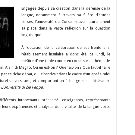
m
o
as
nt
h
u
e
m
ar
Engagée depuis sa création dans la défense de la
i
p
to
er
at
m
d
ai
ta
langue, notamment à travers sa filière d’études
y
d
es
sA
bl
di
l
g
corses, l’université de Corse trouve naturellement
sa place dans la vaste réflexion sur la question
Li
o
t
p
r
t
er
linguistique.
n
n
p
À l’occasion de la célébration de ses trente ans,
k
l’établissement insulaire a donc été, ce lundi, le
théâtre d’une table ronde en corse sur le thème de
in, Alain di Meglio. Où en est-on ? Que fait-on ? Que faut-il faire
 par ce riche débat, qui s’inscrivait dans le cadre d’un après-midi
turel universitaire, et comportant un échange sur la littérature
e
L’Università di Zia Peppa
.
férents intervenants présents*, enseignants, représentants
 de leurs expériences et analyses de la vitalité de la langue corse