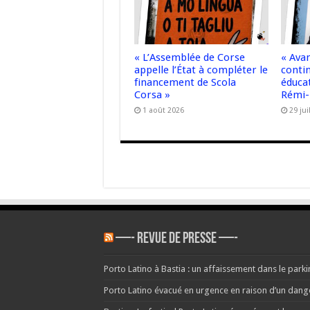
« L’Assemblée de Corse
« Ava
appelle l’État à compléter le
contin
financement de Scola
éducat
Corsa »
Rémi-
1 août 2026
29 jui
—- REVUE DE PRESSE —-
Porto Latino à Bastia : un affaissement dans le parkin
Porto Latino évacué en urgence en raison d’un danger 