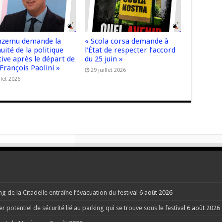
nzemu demande la
« Scola corsa demande à
uité de la politique
l’État de respecter l’accord
ive après le départ de
du 25 juin »
François Paolini »
29 juillet 2026
llet 2026
g de la Citadelle entraîne l’évacuation du festival
6 août 2026
potentiel de sécurité lié au parking qui se trouve sous le festival
6 août 2026