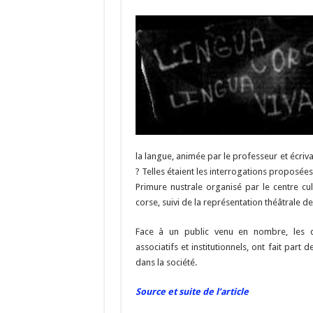
ac
u
el
n
e
es
e
a
a
b
ky
gr
p
l
o
a
c
o
m
h
k
at
la langue, animée par le professeur et écriva
? Telles étaient les interrogations proposées
Primure nustrale organisé par le centre cul
corse, suivi de la représentation théâtrale d
Face à un public venu en nombre, les dif
associatifs et institutionnels, ont fait part
dans la société.
Source et suite de l’article