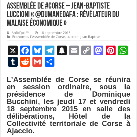
Assemblée de #Corse – Jean-Baptiste
LUCCIONI « @DumaneDaFa : révélateur du
malaise économique »
AnToFpcL™
18 septembre 2015
Économie
,
L'Assemblée de Corse
,
Luccioni Jean Baptise
X
F
Bl
T
S
E
C
M
Pi
W
ac
u
el
n
m
o
as
nt
h
T
R
G
P
e
es
e
a
ai
p
to
er
at
u
e
m
ar
b
ky
gr
p
l
y
d
es
s
L’Assemblée de Corse se réunira
m
d
ai
ta
en session ordinaire, sous la
o
a
c
Li
o
t
p
bl
di
l
g
présidence de Dominique
o
m
h
n
n
p
r
t
er
Bucchini, les jeudi 17 et vendredi
k
at
k
18 septembre 2015 en salle des
délibérations, Hôtel de la
Collectivité territoriale de Corse à
Ajaccio.