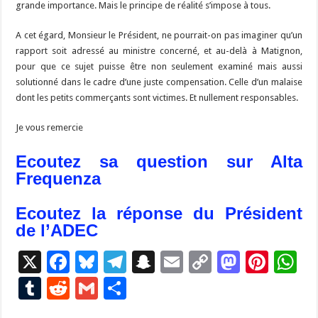
grande importance. Mais le principe de réalité s’impose à tous.
A cet égard, Monsieur le Président, ne pourrait-on pas imaginer qu’un
rapport soit adressé au ministre concerné, et au-delà à Matignon,
pour que ce sujet puisse être non seulement examiné mais aussi
solutionné dans le cadre d’une juste compensation. Celle d’un malaise
dont les petits commerçants sont victimes. Et nullement responsables.
Je vous remercie
Ecoutez sa question sur Alta
Frequenza
Ecoutez la réponse du Président
de l’ADEC
X
F
Bl
T
S
E
C
M
Pi
W
ac
u
el
n
m
o
as
nt
h
T
R
G
P
e
es
e
a
ai
p
to
er
at
u
e
m
ar