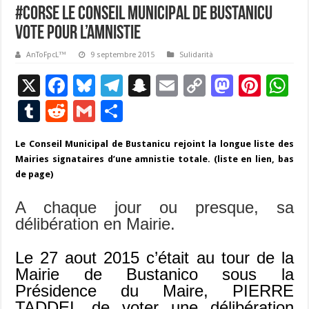
#Corse Le Conseil Municipal de Bustanicu
vote pour l’Amnistie
AnToFpcL™
9 septembre 2015
Sulidarità
X
F
Bl
T
S
E
C
M
Pi
W
ac
u
el
n
m
o
as
nt
h
T
R
G
P
e
es
e
a
ai
p
to
er
at
u
e
m
ar
Le Conseil Municipal de Bustanicu rejoint la longue liste des
b
ky
gr
p
l
y
d
es
s
m
d
ai
ta
Mairies signataires d’une amnistie totale. (liste en lien, bas
o
a
c
Li
o
t
p
bl
di
l
g
de page)
o
m
h
n
n
p
r
t
er
A chaque jour ou presque, sa
k
at
k
délibération en Mairie.
Le 27 aout 2015 c’était au tour de la
Mairie de Bustanico sous la
Présidence du Maire, PIERRE
TADDEI, de voter une délibération