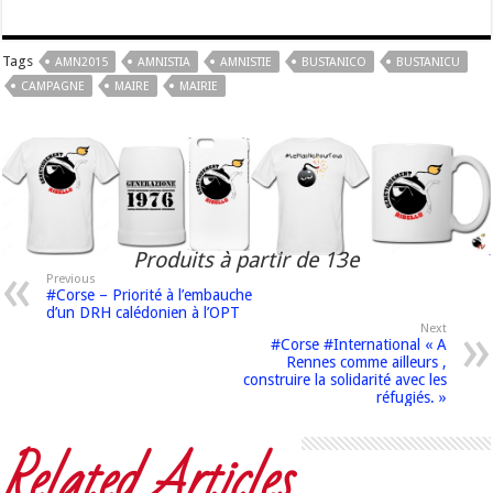
Tags
AMN2015
AMNISTIA
AMNISTIE
BUSTANICO
BUSTANICU
CAMPAGNE
MAIRE
MAIRIE
Produits à partir de 13e
Previous
#Corse – Priorité à l’embauche
d’un DRH calédonien à l’OPT
Next
#Corse #International « A
Rennes comme ailleurs ,
construire la solidarité avec les
réfugiés. »
Related Articles