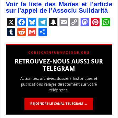
Voir la liste des Maries et l’article
sur l’appel de l’Associu Sulidarità
X
F
Bl
T
S
E
C
M
Pi
W
ac
u
el
n
m
o
as
nt
h
T
R
G
P
e
es
e
a
ai
p
to
er
at
u
e
m
ar
b
ky
gr
p
l
y
d
es
s
m
d
ai
ta
CORSICAINFURMAZIONE.ORG
o
a
c
Li
o
t
p
bl
di
l
g
RETROUVEZ-NOUS AUSSI SUR
o
m
h
n
n
p
r
t
er
TELEGRAM
k
at
k
Actualités, archives, dossiers historiques et
publications relayés directement sur votre
téléphone.
REJOINDRE LE CANAL TELEGRAM →