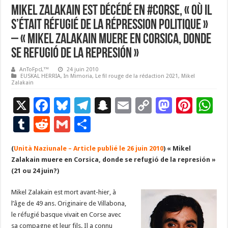
Mikel Zalakain est décédé en #Corse, « où il
s’était réfugié de la répression politique »
– « Mikel Zalakain muere en Corsica, donde
se refugió de la represión »
AnToFpcL™
24 juin 2010
EUSKAL HERRIA
,
In Mimoria
,
Le fil rouge de la rédaction 2021
,
Mikel
Zalakain
X
F
Bl
T
S
E
C
M
Pi
W
ac
u
el
n
m
o
as
nt
h
T
R
G
P
e
es
e
a
ai
p
to
er
at
u
e
m
ar
(
Unità Naziunale – Article publié le 26 juin 2010
b
ky
gr
p
l
y
) « Mikel
d
es
s
m
d
ai
ta
Zalakain muere en Corsica, donde se refugió de la represión »
o
a
c
Li
o
t
p
bl
di
l
g
(21 ou 24 juin?)
o
m
h
n
n
p
r
t
er
Mikel Zalakain est mort avant-hier, à
k
at
k
l’âge de 49 ans. Originaire de Villabona,
le réfugié basque vivait en Corse avec
sa compagne et leur fils. Il a connu