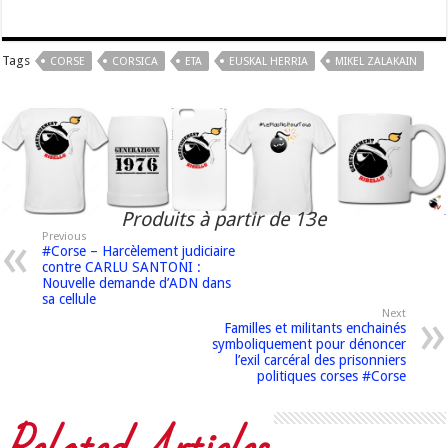
Tags
CORSE
CORSICA
ETA
EUSKAL HERRIA
MIKEL ZALAKAIN
Produits à partir de 13e
Previous
#Corse – Harcèlement judiciaire
contre CARLU SANTONI :
Nouvelle demande d’ADN dans
sa cellule
Next
Familles et militants enchainés
symboliquement pour dénoncer
l’exil carcéral des prisonniers
politiques corses #Corse