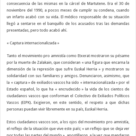
consecuencia de las mismas en la cárcel de Martutene. Era el 30 de
noviembre del 1990, a pocos meses de cumplir su condena, cuando
un infarto acabó con su vida. El médico responsable de su situación
llegó a sentarse en el banquillo de los acusados tras las demandas
presentadas, pero todo acabó ahí.
« Captura internacionalizada »
Tanto el movimiento pro amnistía como Etxerat mostraron su pésame
por la muerte de Zalakain, que consideran « una figura que encarna la
dimensión de la represión que sufre Euskal Herria » y mostraron su
solidaridad con sus familiares y amigos. Denunciaron, asimismo, que
la « captura » de exiliados vascos ha sido « internacionalizada » por el
Estado español, lo que ha « encrudecido » la vida de los cientos de
ciudadanos vascos que conforman el Colectivo de Exiliados Políticos
Vascos (EIPK). Exigieron, en este sentido, el respeto a que dichas
personas puedan vivir libremente en su país, Euskal Herria.
Estos ciudadanos vascos son, a los ojos del movimiento pro amnistía,
el reflejo de la situación que vive este país; « un reflejo que se deja ver
por todas las partes del mundo », apostillaron, a la vez que mandaron