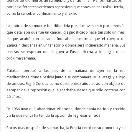
cientos de kilómetros de su pueblo, y dando fin a 49 años marcados
por las diferentes vertientes represivas que conviven en Euskal Herria,
como la cárcel, el confinamiento y el exilio.
La noticia de su muerte fue difundida por el movimiento pro amnistía,
que detallaba que fue un cáncer, diagnosticado hace tan sólo un mes,
el que acabó con su vida. Indicaba, asimismo, que el cuerpo de
Zalakain descansa en un tanatorio donde será incinerado mañana. Sus
cenizas se esperan que lleguen a Euskal Herria a lo largo de la
próxima semana.
Zalakain pereció a las seis de la mañana de ayer en la isla
mediterránea donde residía junto a su compañera, Mila Otegi, y el hijo
de ambos. Eligió Corsica como destino diez años atrás, con objeto de
escapar de la represión que le acechaba desde que sólo contaba con
25 años.
En 1986 tuvo que abandonar Villabona, donde había nacido y crecido
y a la que nunca ha tenido la opción de regresar en vida.
Pocos días después de su marcha, la Policía entró en su domicilio y se